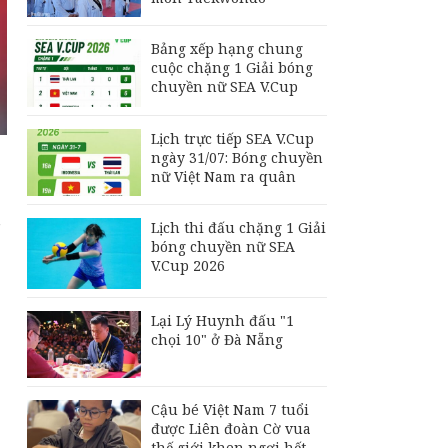
thắng thuyết phục
Indonesia, vươn lên
dẫn đầu bảng A
Bảng xếp hạng chung
Bảng xếp hạng chung
cuộc chặng 1 Giải bóng
cuộc chặng 1 Giải
chuyền nữ SEA V.Cup
bóng chuyền nữ SEA
V.Cup
Lịch trực tiếp SEA V.Cup
Lịch thi đấu chặng 2
ngày 31/07: Bóng chuyền
Giải bóng chuyền nữ
nữ Việt Nam ra quân
SEA V.Cup 2026
Lịch thi đấu chặng 1 Giải
bóng chuyền nữ SEA
V.Cup 2026
Lại Lý Huynh đấu "1
chọi 10" ở Đà Nẵng
Cậu bé Việt Nam 7 tuổi
được Liên đoàn Cờ vua
thế giới khen ngợi hết