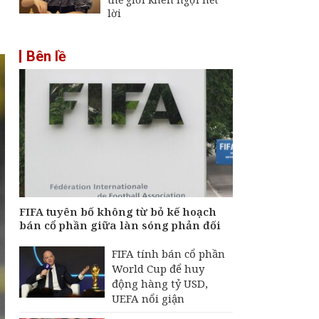
lời
Bên lề
FIFA tuyên bố không từ bỏ kế hoạch
bán cổ phần giữa làn sóng phản đối
FIFA tính bán cổ phần
World Cup để huy
động hàng tỷ USD,
UEFA nổi giận