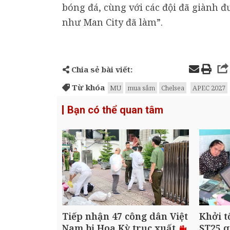
bóng đá, cùng với các đội đã giành đ
như Man City đã làm”.
Chia sẻ bài viết:
Từ khóa
MU
mua sắm
Chelsea
APEC 2027
Bạn có thể quan tâm
Tiếp nhận 47 công dân Việt
Khởi t
Nam bị Hoa Kỳ trục xuất
ST25 q