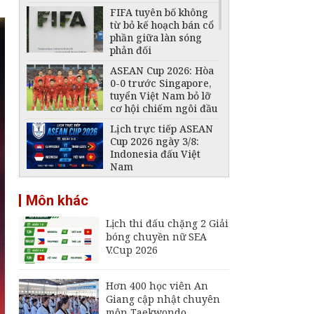
FIFA tuyên bố không
từ bỏ kế hoạch bán cổ
phần giữa làn sóng
phản đối
ASEAN Cup 2026: Hòa
0-0 trước Singapore,
tuyển Việt Nam bỏ lỡ
cơ hội chiếm ngôi đầu
Lịch trực tiếp ASEAN
Cup 2026 ngày 3/8:
Indonesia đấu Việt
Nam
VFF tiếp tục bán vé
Môn khác
trận Việt Nam -
Campuchia trên sân
Lịch thi đấu chặng 2 Giải
Mỹ Đình
bóng chuyền nữ SEA
Đội tuyển Futsal Việt
V.Cup 2026
Nam gây bất ngờ
trước đội xếp hạng 7
thế giới
Hơn 400 học viên An
Giang cập nhật chuyên
Đội tuyển Việt Nam
môn Taekwondo