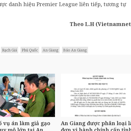
ược danh hiệu Premier League liên tiếp, tương tự
Theo L.H (Vietnamnet
Rạch Giá
Phú Quốc
An Giang
Báo An Giang
ố vụ án làm giả gạo
An Giang được phân loại l
uy mô lớn tại An
đơn vị hành chính cấp tỉn