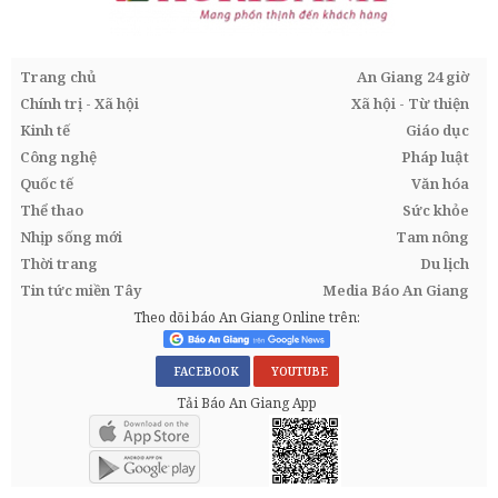
Trang chủ
An Giang 24 giờ
Chính trị - Xã hội
Xã hội - Từ thiện
Kinh tế
Giáo dục
Công nghệ
Pháp luật
Quốc tế
Văn hóa
Thể thao
Sức khỏe
Nhịp sống mới
Tam nông
Thời trang
Du lịch
Tin tức miền Tây
Media Báo An Giang
Theo dõi báo An Giang Online trên:
FACEBOOK
YOUTUBE
Tải Báo An Giang App