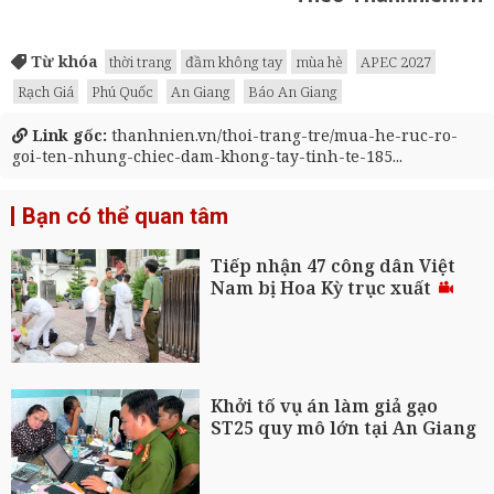
Từ khóa
thời trang
đầm không tay
mùa hè
APEC 2027
Rạch Giá
Phú Quốc
An Giang
Báo An Giang
Link gốc:
thanhnien.vn/thoi-trang-tre/mua-he-ruc-ro-
goi-ten-nhung-chiec-dam-khong-tay-tinh-te-185...
Bạn có thể quan tâm
Tiếp nhận 47 công dân Việt
Nam bị Hoa Kỳ trục xuất
Khởi tố vụ án làm giả gạo
ST25 quy mô lớn tại An Giang