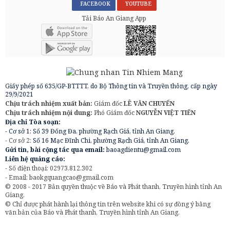
FACEBOOK
YOUTUBE
Tải Báo An Giang App
Giấy phép số 635/GP-BTTTT, do Bộ Thông tin và Truyền thông, cấp ngày
29/9/2021
Chịu trách nhiệm xuất bản:
Giám đốc
LÊ VĂN CHUYỂN
Chịu trách nhiệm nội dung:
Phó Giám đốc
NGUYỄN VIỆT TIẾN
Địa chỉ Tòa soạn:
- Cơ sở 1: Số 39 Đống Đa, phường Rạch Giá, tỉnh An Giang.
- Cơ sở 2:
Số 16 Mạc Đĩnh Chi, phường Rạch Giá, tỉnh An Giang.
Gửi tin, bài cộng tác qua email:
baoagdientu@gmail.com
Liên hệ quảng cáo:
- Số điện thoại: 02973.812.302
- Email:
baokgquangcao@gmail.com
© 2008 - 2017 Bản quyền thuộc về Báo và Phát thanh, Truyền hình tỉnh An
Giang.
© Chỉ được phát hành lại thông tin trên website khi có sự đồng ý bằng
văn bản của Báo và Phát thanh, Truyền hình tỉnh An Giang.