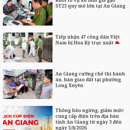
Khởi tố vụ án làm giả gạo
ST25 quy mô lớn tại An Giang
Tiếp nhận 47 công dân Việt
Nam bị Hoa Kỳ trục xuất
An Giang cưỡng chế thi hành
án, bàn giao đất tại phường
Long Xuyên
Thông báo ngừng, giảm mức
cung cấp điện trên địa bàn
tỉnh An Giang từ ngày 3 đến
ngày 5/8/2026