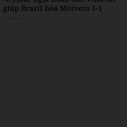
giúp Brazil hòa Morocco 1-1
14/06/2026 - 08:04
Sáng 14/6, đội tuyển Brazil hòa Morocco với tỷ s
1 ở bảng C World Cup 2026, trong đó các bàn t
được ghi bởi Ismael Saibari và Vinicius Junior.
Trên sân MetLife (East Rutherford, bang New
Jersey, Mỹ),
Brazil và Morocco
chia điểm trong
trận đấu đầu tiên của bảng C World Cup 2026.
Neymar không thi đấu ở trận này. Brazil phải nh
tới khoảnh khắc tỏa sáng cá nhân của Vinicius
Junior để giành lại một điểm sau khi bị đối thủ