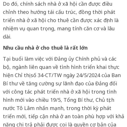
Do đó, chính sách nhà ở xã hội cần được điều
chỉnh theo hướng tái cấu trúc, đồng thời phát
triển nhà ở xã hội cho thuê cần được xác định là
nhiệm vụ quan trọng, mang tính căn cơ và lâu
dài.
Nhu cầu nhà ở cho thuê là rất lớn
Tại buổi làm việc với Đảng ủy Chính phủ và các
bộ, ngành liên quan về tình hình triển khai thực
hiện Chỉ thị số 34-CT/TW ngày 24/5/2024 của Ban
Bí thư về tăng cường sự lãnh đạo của Đảng đối
với công tác phát triển nhà ở xã hội trong tình
hình mới vào chiều 19/5, Tổng Bí thư, Chủ tịch
nước Tô Lâm nhấn mạnh, trong thời kỳ phát
triển mới, tiếp cận nhà ở an toàn phù hợp với khả
năng chi trả phải được coi là quyền cơ bản của