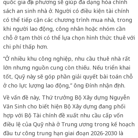
quốc gia địa phương sẽ giúp đa dạng hóa chính
sách an sinh nhà ở. Người có điều kiện tài chính
có thể tiếp cận các chương trình mua nhà, trong
khi người lao động, công nhân hoặc nhóm cần
chỗ ở tạm thời có thể lựa chọn hình thức thuê với
chi phí thấp hơn.
“Ở nhiều khu công nghiệp, nhu cầu thuê nhà rất
lớn nhưng nguồn cung còn thiếu. Nếu triển khai
tốt, Quỹ này sẽ góp phần giải quyết bài toán chỗ
ở cho lực lượng lao động,” ông Đính nhận định.
Về vấn đề này, Thứ trưởng Bộ Xây dựng Nguyễn
Văn Sinh cho biết hiện Bộ Xây dựng đang phối
hợp với Bộ Tài chính đề xuất nhu cầu cấp vốn
điều lệ của Quỹ nhà ở Trung ương trong kế hoạch
đầu tư công trung hạn giai đoạn 2026-2030 là