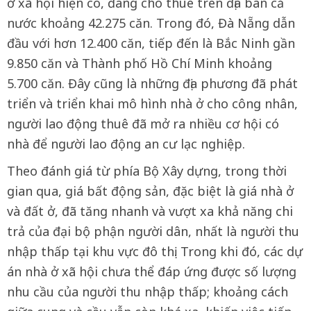
ở xã hội hiện có, đang cho thuê trên địa bàn cả
nước khoảng 42.275 căn. Trong đó, Đà Nẵng dẫn
đầu với hơn 12.400 căn, tiếp đến là Bắc Ninh gần
9.850 căn và Thành phố Hồ Chí Minh khoảng
5.700 căn. Đây cũng là những địa phương đã phát
triển và triển khai mô hình nhà ở cho công nhân,
người lao động thuê đã mở ra nhiều cơ hội có
nhà để người lao động an cư lạc nghiệp.
Theo đánh giá từ phía Bộ Xây dựng, trong thời
gian qua, giá bất động sản, đặc biệt là giá nhà ở
và đất ở, đã tăng nhanh và vượt xa khả năng chi
trả của đại bộ phận người dân, nhất là người thu
nhập thấp tại khu vực đô thị. Trong khi đó, các dự
án nhà ở xã hội chưa thể đáp ứng được số lượng
nhu cầu của người thu nhập thấp; khoảng cách