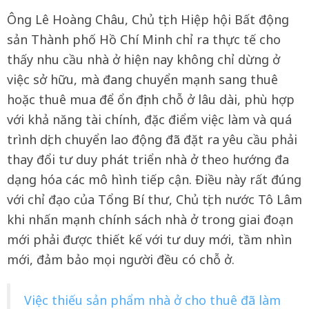
Ông Lê Hoàng Châu, Chủ tịch Hiệp hội Bất động
sản Thành phố Hồ Chí Minh chỉ ra thực tế cho
thấy nhu cầu nhà ở hiện nay không chỉ dừng ở
việc sở hữu, mà đang chuyển mạnh sang thuê
hoặc thuê mua để ổn định chỗ ở lâu dài, phù hợp
với khả năng tài chính, đặc điểm việc làm và quá
trình dịch chuyển lao động đã đặt ra yêu cầu phải
thay đổi tư duy phát triển nhà ở theo hướng đa
dạng hóa các mô hình tiếp cận. Điều này rất đúng
với chỉ đạo của Tổng Bí thư, Chủ tịch nước Tô Lâm
khi nhấn mạnh chính sách nhà ở trong giai đoạn
mới phải được thiết kế với tư duy mới, tầm nhìn
mới, đảm bảo mọi người đều có chỗ ở.
Việc thiếu sản phẩm nhà ở cho thuê đã làm