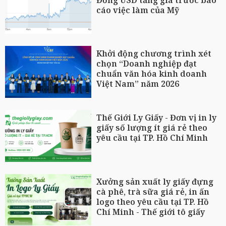
cáo việc làm của Mỹ
Khởi động chương trình xét
chọn “Doanh nghiệp đạt
chuẩn văn hóa kinh doanh
Việt Nam” năm 2026
Thế Giới Ly Giấy - Đơn vị in ly
giấy số lượng ít giá rẻ theo
yêu cầu tại TP. Hồ Chí Minh
Xưởng sản xuất ly giấy đựng
cà phê, trà sữa giá rẻ, in ấn
logo theo yêu cầu tại TP. Hồ
Chí Minh - Thế giới tô giấy