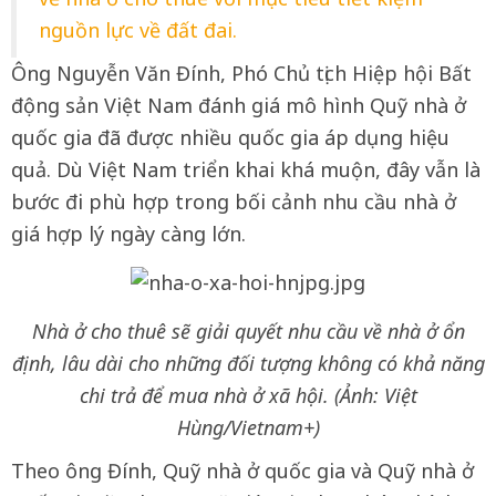
nguồn lực về đất đai.
Ông Nguyễn Văn Đính, Phó Chủ tịch Hiệp hội Bất
động sản Việt Nam đánh giá mô hình Quỹ nhà ở
quốc gia đã được nhiều quốc gia áp dụng hiệu
quả. Dù Việt Nam triển khai khá muộn, đây vẫn là
bước đi phù hợp trong bối cảnh nhu cầu nhà ở
giá hợp lý ngày càng lớn.
Nhà ở cho thuê sẽ giải quyết nhu cầu về nhà ở ổn
định, lâu dài cho những đối tượng không có khả năng
chi trả để mua nhà ở xã hội. (Ảnh: Việt
Hùng/Vietnam+)
Theo ông Đính, Quỹ nhà ở quốc gia và Quỹ nhà ở