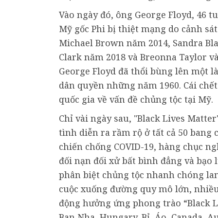
Vào ngày đó, ông George Floyd, 46 t
Mỹ gốc Phi bị thiệt mạng do cảnh sát
Michael Brown năm 2014, Sandra Bla
Clark năm 2018 và Breonna Taylor và
George Floyd đã thổi bùng lên một l
dân quyền những năm 1960. Cái chết 
quốc gia về vấn đề chủng tộc tại Mỹ.
Chỉ vài ngày sau, "Black Lives Matter
tình diễn ra rầm rộ ở tất cả 50 bang 
chiến chống COVID-19, hàng chục n
đối nạn đối xử bất bình đẳng và bạo 
phân biệt chủng tộc nhanh chóng lan
cuộc xuống đường quy mô lớn, nhiều 
động hưởng ứng phong trào “Black Liv
Ban Nha, Hungary, Bỉ, Áo, Canada, Au