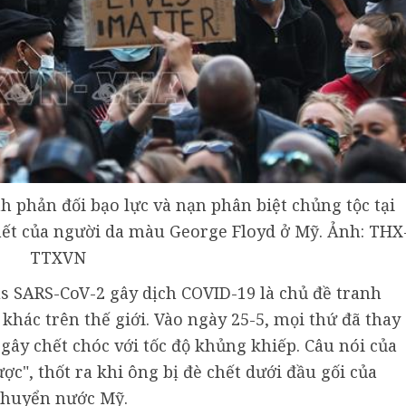
h phản đối bạo lực và nạn phân biệt chủng tộc tại
 chết của người da màu George Floyd ở Mỹ. Ảnh: THX
TTXVN
us SARS-CoV-2 gây dịch COVID-19 là chủ đề tranh
 khác trên thế giới. Vào ngày 25-5, mọi thứ đã thay
 gây chết chóc với tốc độ khủng khiếp. Câu nói của
c", thốt ra khi ông bị đè chết dưới đầu gối của
 chuyển nước Mỹ.