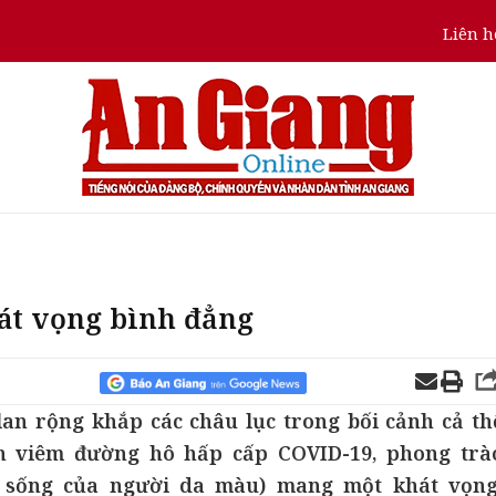
Liên h
hát vọng bình đẳng
an rộng khắp các châu lục trong bối cảnh cả th
ch viêm đường hô hấp cấp COVID-19, phong trà
c sống của người da màu) mang một khát vọng