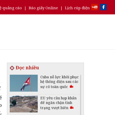
ệ quảng cáo
|
Báo giấy Online
|
Lịch cúp điện
Đọc nhiều
Cuba nỗ lực khôi phục
hệ thống điện sau các
sự cố toàn quốc
ế
EU yêu cầu họp khẩn
để ngăn chặn tình
o
trạng vượt biên
,