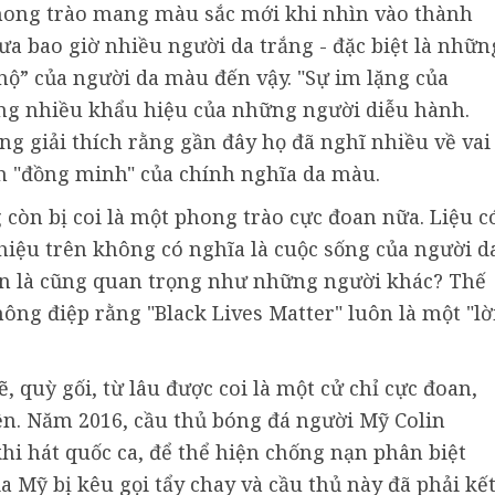
phong trào mang màu sắc mới khi nhìn vào thành
ưa bao giờ nhiều người da trắng - đặc biệt là nhữn
 nộ” của người da màu đến vậy. "Sự im lặng của
rong nhiều khẩu hiệu của những người diễu hành.
g giải thích rằng gần đây họ đã nghĩ nhiều về vai
nh "đồng minh" của chính nghĩa da màu.
 còn bị coi là một phong trào cực đoan nữa. Liệu c
 hiệu trên không có nghĩa là cuộc sống của người d
n là cũng quan trọng như những người khác? Thế
ng điệp rằng "Black Lives Matter" luôn là một "lờ
quỳ gối, từ lâu được coi là một cử chỉ cực đoan,
ện. Năm 2016, cầu thủ bóng đá người Mỹ Colin
hi hát quốc ca, để thể hiện chống nạn phân biệt
a Mỹ bị kêu gọi tẩy chay và cầu thủ này đã phải kế