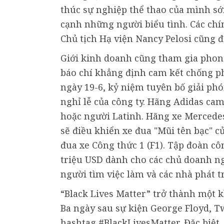
thúc sự nghiệp thể thao của mình sớ
cạnh những người biểu tình. Các chí
Chủ tịch Hạ viện Nancy Pelosi cũng đ
Giới kinh doanh cũng tham gia phong
báo chí khẳng định cam kết chống ph
ngày 19-6, kỷ niệm tuyên bố giải ph
nghỉ lễ của công ty. Hãng Adidas ca
hoặc người Latinh. Hãng xe Mercede
sẽ điều khiển xe đua "Mũi tên bạc" c
đua xe Công thức 1 (F1). Tập đoàn cô
triệu USD dành cho các chủ doanh ng
người tìm việc làm và các nhà phát 
“Black Lives Matter” trở thành một 
Ba ngày sau sự kiện George Floyd, T
hashtag #BlackLivesMatter. Đặc biệt, 