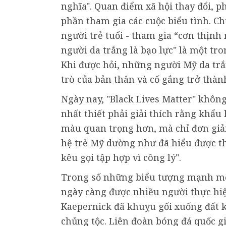
nghĩa". Quan điểm xã hội thay đổi, 
phần tham gia các cuộc biểu tình. Ch
người trẻ tuổi - tham gia “cơn thịnh
người da trắng là bạo lực" là một t
Khi được hỏi, những người Mỹ da trắn
trò của bản thân và cố gắng trở thà
Ngày nay, "Black Lives Matter" không
nhất thiết phải giải thích rằng khẩu
màu quan trọng hơn, mà chỉ đơn giả
hệ trẻ Mỹ dường như đã hiểu được thô
kêu gọi tập hợp vì công lý".
Trong số những biểu tượng mạnh mẽ, 
ngày càng được nhiều người thực hi
Kaepernick đã khuỵu gối xuống đất k
chủng tộc. Liên đoàn bóng đá quốc gi