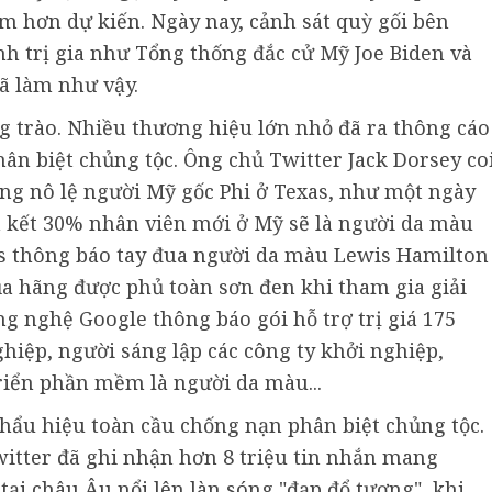
m hơn dự kiến. Ngày nay, cảnh sát quỳ gối bên
nh trị gia như Tổng thống đắc cử Mỹ Joe Biden và
ã làm như vậy.
 trào. Nhiều thương hiệu lớn nhỏ đã ra thông cáo
ân biệt chủng tộc. Ông chủ Twitter Jack Dorsey co
óng nô lệ người Mỹ gốc Phi ở Texas, như một ngày
m kết 30% nhân viên mới ở Mỹ sẽ là người da màu
s thông báo tay đua người da màu Lewis Hamilton
ủa hãng được phủ toàn sơn đen khi tham gia giải
ng nghệ Google thông báo gói hỗ trợ trị giá 175
hiệp, người sáng lập các công ty khởi nghiệp,
triển phần mềm là người da màu...
khẩu hiệu toàn cầu chống nạn phân biệt chủng tộc.
witter đã ghi nhận hơn 8 triệu tin nhắn mang
tại châu Âu nổi lên làn sóng "đạp đổ tượng", khi