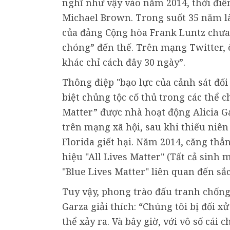
nghĩ như vậy vào năm 2014, thời điể
Michael Brown. Trong suốt 35 năm là
của đảng Cộng hòa Frank Luntz chưa 
chóng” đến thế. Trên mạng Twitter,
khác chỉ cách đây 30 ngày”.
Thông điệp "bạo lực của cảnh sát đối
biệt chủng tộc cố thủ trong các thể 
Matter” được nhà hoạt động Alicia G
trên mạng xã hội, sau khi thiếu niê
Florida giết hại. Năm 2014, căng thẳ
hiệu "All Lives Matter" (Tất cả sinh 
"Blue Lives Matter" liên quan đến sắ
Tuy vậy, phong trào đấu tranh chống 
Garza giải thích: “Chúng tôi bị đối x
thể xảy ra. Và bây giờ, với vô số cái