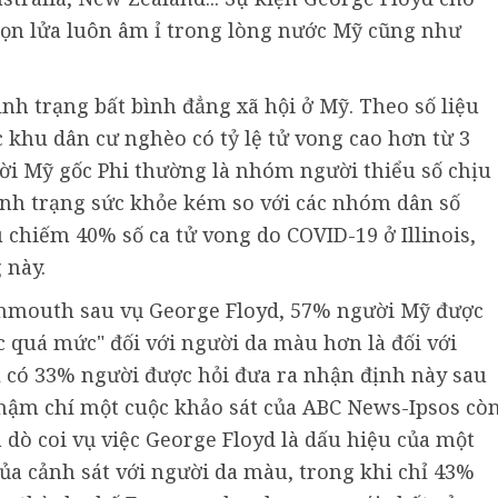
gọn lửa luôn âm ỉ trong lòng nước Mỹ cũng như
ình trạng bất bình đẳng xã hội ở Mỹ. Theo số liệu
 khu dân cư nghèo có tỷ lệ tử vong cao hơn từ 3
ười Mỹ gốc Phi thường là nhóm người thiểu số chịu
tình trạng sức khỏe kém so với các nhóm dân số
 chiếm 40% số ca tử vong do COVID-19 ở Illinois,
 này.
nmouth sau vụ George Floyd, 57% người Mỹ được
c quá mức" đối với người da màu hơn là đối với
hỉ có 33% người được hỏi đưa ra nhận định này sau
Thậm chí một cuộc khảo sát của ABC News-Ipsos cò
dò coi vụ việc George Floyd là dấu hiệu của một
của cảnh sát với người da màu, trong khi chỉ 43%