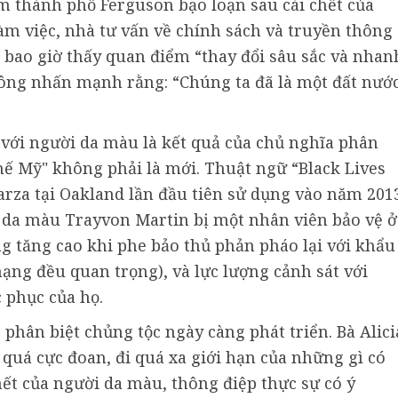
m thành phố Ferguson bạo loạn sau cái chết của
m việc, nhà tư vấn về chính sách và truyền thông
bao giờ thấy quan điểm “thay đổi sâu sắc và nhan
 ông nhấn mạnh rằng: “Chúng ta đã là một đất nướ
 với người da màu là kết quả của chủ nghĩa phân
chế Mỹ" không phải là mới. Thuật ngữ “Black Lives
arza tại Oakland lần đầu tiên sử dụng vào năm 201
n da màu Trayvon Martin bị một nhân viên bảo vệ ở
ng tăng cao khi phe bảo thủ phản pháo lại với khẩu
mạng đều quan trọng), và lực lượng cảnh sát với
c phục của họ.
phân biệt chủng tộc ngày càng phát triển. Bà Alici
ử quá cực đoan, đi quá xa giới hạn của những gì có
 chết của người da màu, thông điệp thực sự có ý