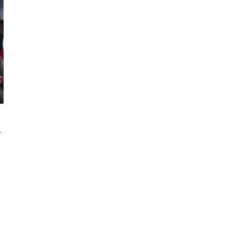
an ninh Biển Đỏ
Iran thông báo về
thỏa thuận với Oman
tại eo biển Hormuz
Chủng virus cúm gia
cầm H5 lây lan rộng
tại Australia
-