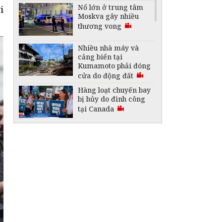
Nổ lớn ở trung tâm
i
Moskva gây nhiều
thương vong
Nhiều nhà máy và
cảng biển tại
Kumamoto phải đóng
cửa do động đất
Hàng loạt chuyến bay
bị hủy do đình công
tại Canada
Australia lập kỷ lục
Guinness với thỏi
vàng lớn nhất thế
giới
"Vòm nhiệt" 50 độ C
bao trùm nhiều khu
vực ở Trung Đông
Saudi Arabia thành
lập liên minh bảo vệ