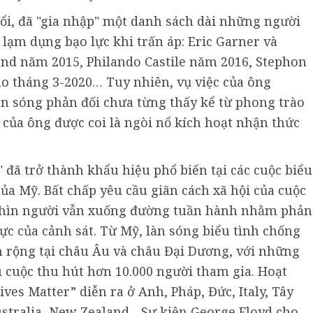
uổi, đã "gia nhập" một danh sách dài những người
 lạm dụng bạo lực khi trấn áp: Eric Garner và
nd năm 2015, Philando Castile năm 2016, Stephon
o tháng 3-2020… Tuy nhiên, vụ việc của ông
àn sóng phản đối chưa từng thấy kể từ phong trào
của ông được coi là ngòi nổ kích hoạt nhận thức
" đã trở thành khẩu hiệu phổ biến tại các cuộc biểu
của Mỹ. Bất chấp yêu cầu giãn cách xã hội của cuộc
ghìn người vẫn xuống đường tuần hành nhằm phản
lực của cảnh sát. Từ Mỹ, làn sóng biểu tình chống
 rộng tại châu Âu và châu Đại Dương, với những
cuộc thu hút hơn 10.000 người tham gia. Hoạt
es Matter” diễn ra ở Anh, Pháp, Đức, Italy, Tây
stralia, New Zealand... Sự kiện George Floyd cho