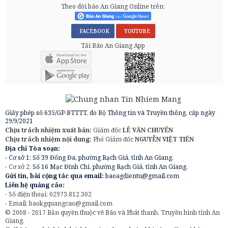
Theo dõi báo An Giang Online trên:
FACEBOOK
YOUTUBE
Tải Báo An Giang App
Giấy phép số 635/GP-BTTTT, do Bộ Thông tin và Truyền thông, cấp ngày
29/9/2021
Chịu trách nhiệm xuất bản:
Giám đốc
LÊ VĂN CHUYỂN
Chịu trách nhiệm nội dung:
Phó Giám đốc
NGUYỄN VIỆT TIẾN
Địa chỉ Tòa soạn:
- Cơ sở 1: Số 39 Đống Đa, phường Rạch Giá, tỉnh An Giang.
- Cơ sở 2:
Số 16 Mạc Đĩnh Chi, phường Rạch Giá, tỉnh An Giang.
Gửi tin, bài cộng tác qua email:
baoagdientu@gmail.com
Liên hệ quảng cáo:
- Số điện thoại: 02973.812.302
- Email:
baokgquangcao@gmail.com
© 2008 - 2017 Bản quyền thuộc về Báo và Phát thanh, Truyền hình tỉnh An
Giang.