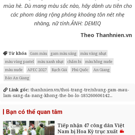
mùa hè. Dù mang màu sắc nào, hãy dành ưu tiên cho
các phom dáng rộng phóng khoáng tôn nét nhẹ
nhàng, nữ tính.
ẢNH: DEMIQ
Theo Thanhnien.vn
Từ khóa
Gam màu
gam màu sáng
màu vàng nhạt
màu vàng pastel
màu xanh nhạt
chấm bi
màu hồng nude
màu nude
APEC 2027
Rạch Giá
Phú Quốc
An Giang
Báo An Giang
Link gốc:
thanhnien.vn/thoi-trang-tre/nhung-gam-mau-
lam-sang-da-nang-khong-the-bo-lo-185260606142...
Bạn có thể quan tâm
Tiếp nhận 47 công dân Việt
Nam bị Hoa Kỳ trục xuất