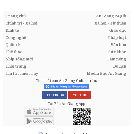
Trang chủ
An Giang 24 giờ
Chính trị - Xã hội
Xã hội - Từ thiện
Kinh tế
Giáo dục
Công nghệ
Pháp luật
Quốc tế
Văn hóa
Thể thao
Sức khỏe
Nhịp sống mới
Tam nông
Thời trang
Du lịch
Tin tức miền Tây
Media Báo An Giang
Theo dõi báo An Giang Online trên:
FACEBOOK
YOUTUBE
Tải Báo An Giang App