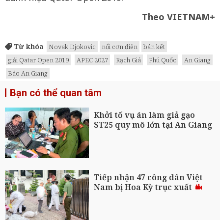
Theo VIETNAM+
Từ khóa
Novak Djokovic
nổi cơn điên
bán kết
giải Qatar Open 2019
APEC 2027
Rạch Giá
Phú Quốc
An Giang
Báo An Giang
Bạn có thể quan tâm
Khởi tố vụ án làm giả gạo
ST25 quy mô lớn tại An Giang
Tiếp nhận 47 công dân Việt
Nam bị Hoa Kỳ trục xuất