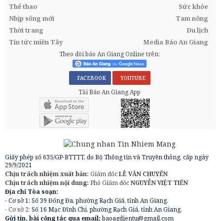
Thể thao
Sức khỏe
Nhịp sống mới
Tam nông
Thời trang
Du lịch
Tin tức miền Tây
Media Báo An Giang
Theo dõi báo An Giang Online trên:
FACEBOOK
YOUTUBE
Tải Báo An Giang App
Giấy phép số 635/GP-BTTTT, do Bộ Thông tin và Truyền thông, cấp ngày
29/9/2021
Chịu trách nhiệm xuất bản:
Giám đốc
LÊ VĂN CHUYỂN
Chịu trách nhiệm nội dung:
Phó Giám đốc
NGUYỄN VIỆT TIẾN
Địa chỉ Tòa soạn:
- Cơ sở 1: Số 39 Đống Đa, phường Rạch Giá, tỉnh An Giang.
- Cơ sở 2:
Số 16 Mạc Đĩnh Chi, phường Rạch Giá, tỉnh An Giang.
Gửi tin, bài cộng tác qua email:
baoagdientu@gmail.com