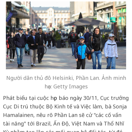
Người dân thủ đô Helsinki, Phần Lan. Ảnh minh
họa: Getty Images
Phát biểu tại cuộc họp báo ngày 30/11, Cục trưởng
Cục Di trú thuộc Bộ Kinh tế và Việc làm, bà Sonja
Hamalainen, nêu rõ Phần Lan sẽ cử "các cố vấn
tài năng" tới Brazil, Ấn Độ, Việt Nam và Thổ Nhĩ
Kỳ nhằm tạo lập các mối quan hệ đối tác, từ đó