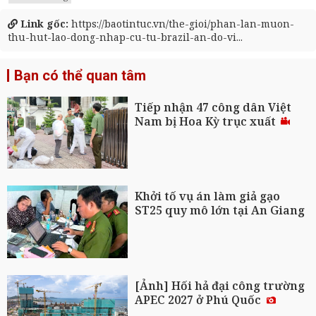
Link gốc:
https://baotintuc.vn/the-gioi/phan-lan-muon-
thu-hut-lao-dong-nhap-cu-tu-brazil-an-do-vi...
Bạn có thể quan tâm
Tiếp nhận 47 công dân Việt
Nam bị Hoa Kỳ trục xuất
Khởi tố vụ án làm giả gạo
ST25 quy mô lớn tại An Giang
[Ảnh] Hối hả đại công trường
APEC 2027 ở Phú Quốc