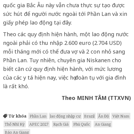
quốc gia Bắc Âu này vẫn chưa thực sự tạo được
sức hút để người nước ngoài tới Phần Lan và xin
giấy phép lao động tại đây.
Theo các quy định hiện hành, một lao động nước
ngoài phải có thu nhập 2.600 euro (2.704 USD)
mỗi tháng mới có thể đưa vợ và 2 con nhỏ sang
Phần Lan. Tuy nhiên, chuyên gia Niskanen cho
biết căn cứ quy định hiện hành, với mức lương
của các y tá hiện nay, việc họ đoàn tụ với gia đình
là rất khó.
Theo MINH TÂM (TTXVN)
Từ khóa
Phần Lan
lao động nhập cư
Brazil
Ấn Độ
Việt Nam
Thổ Nhĩ Kỳ
APEC 2027
Rạch Giá
Phú Quốc
An Giang
Báo An Giang