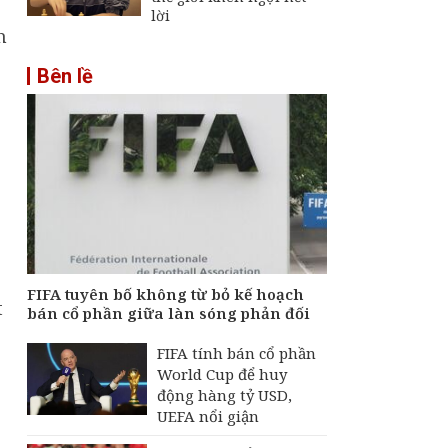
lời
h
Bên lề
FIFA tuyên bố không từ bỏ kế hoạch
t
bán cổ phần giữa làn sóng phản đối
FIFA tính bán cổ phần
World Cup để huy
động hàng tỷ USD,
UEFA nổi giận