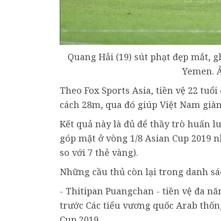
Quang Hải (19) sút phạt đẹp mắt, g
Yemen. 
Theo Fox Sports Asia, tiền vệ 22 tuổ
cách 28m, qua đó giúp Việt Nam giàn
Kết quả này là đủ để thầy trò huấn l
góp mặt ở vòng 1/8 Asian Cup 2019 nh
so với 7 thẻ vàng).
Những cầu thủ còn lại trong danh sác
- Thitipan Puangchan - tiền vệ đa nă
trước Các tiểu vương quốc Arab thốn
Cup 2019.