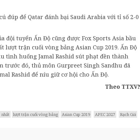
cú đúp để Qatar đánh bại Saudi Arabia với tỉ số 2-0
a đội tuyển Ấn Độ cũng được Fox Sports Asia bầu
ất lượt trận cuối vòng bảng Asian Cup 2019. Ấn Độ
sau tình huống Jamal Rashid sút phạt đền thành
ểm trước đó, thủ môn Gurpreet Singh Sandhu đã
mal Rashid để níu giữ cơ hội cho Ấn Độ.
Theo TTXV
c nhất
lượt trận cuối vòng bảng
Asian Cup 2019
APEC 2027
Rạch Giá