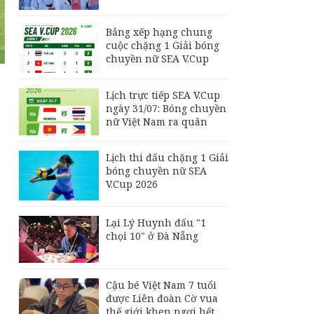
Philippines đấu Thái
Lan
Bảng xếp hạng chung
Đội tuyển Futsal Việt
cuộc chặng 1 Giải bóng
Nam gây bất ngờ
chuyền nữ SEA V.Cup
trước đội xếp hạng 7
thế giới
Lịch trực tiếp SEA V.Cup
Bảng xếp hạng chung
ngày 31/07: Bóng chuyền
cuộc chặng 1 Giải
nữ Việt Nam ra quân
bóng chuyền nữ SEA
V.Cup
Lịch thi đấu chặng 1 Giải
bóng chuyền nữ SEA
V.Cup 2026
g
Lại Lý Huynh đấu "1
chọi 10" ở Đà Nẵng
Cậu bé Việt Nam 7 tuổi
được Liên đoàn Cờ vua
thế giới khen ngợi hết