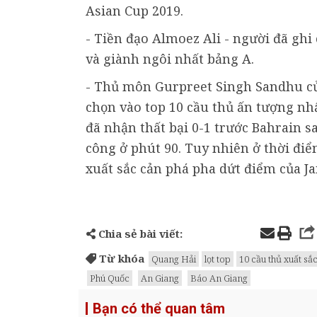
Asian Cup 2019.
- Tiền đạo Almoez Ali - người đã ghi 
và giành ngôi nhất bảng A.
- Thủ môn Gurpreet Singh Sandhu củ
chọn vào top 10 cầu thủ ấn tượng nh
đã nhận thất bại 0-1 trước Bahrain 
công ở phút 90. Tuy nhiên ở thời đi
xuất sắc cản phá pha dứt điểm của Ja
Chia sẻ bài viết:
Từ khóa
Quang Hải
lọt top
10 cầu thủ xuất sắ
Phú Quốc
An Giang
Báo An Giang
Bạn có thể quan tâm