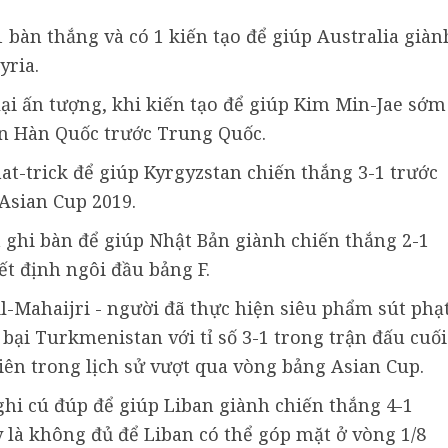
1 bàn thắng và có 1 kiến tạo để giúp Australia giàn
yria.
lại ấn tượng, khi kiến tạo để giúp Kim Min-Jae sớm
ển Hàn Quốc trước Trung Quốc.
 hat-trick để giúp Kyrgyzstan chiến thắng 3-1 trước
 Asian Cup 2019.
ã ghi bàn để giúp Nhật Bản giành chiến thắng 2-1
ết định ngôi đầu bảng F.
l-Mahaijri - người đã thực hiện siêu phẩm sút phạ
bại Turkmenistan với tỉ số 3-1 trong trận đấu cuối
iên trong lịch sử vượt qua vòng bảng Asian Cup.
 ghi cú đúp để giúp Liban giành chiến thắng 4-1
 là không đủ để Liban có thể góp mặt ở vòng 1/8