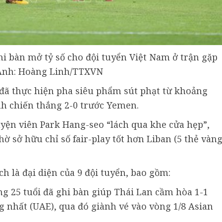
hi bàn mở tỷ số cho đội tuyển Việt Nam ở trận gặp
Ảnh: Hoàng Linh/TTXVN
i đã thực hiện pha siêu phẩm sút phạt từ khoảng
h chiến thắng 2-0 trước Yemen.
uyện viên Park Hang-seo “lách qua khe cửa hẹp”,
ờ sở hữu chỉ số fair-play tốt hơn Liban (5 thẻ vàn
h là đại diện của 9 đội tuyển, bao gồm:
ng 25 tuổi đã ghi bàn giúp Thái Lan cầm hòa 1-1
g nhất (UAE), qua đó giành vé vào vòng 1/8 Asian