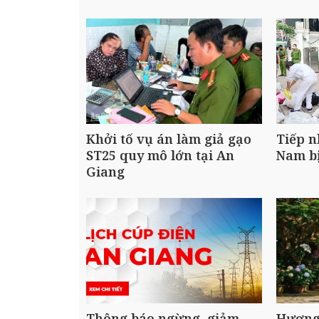
Khởi tố vụ án làm giả gạo
Tiếp n
ST25 quy mô lớn tại An
Nam bị
Giang
Thông báo ngừng, giảm
Hương