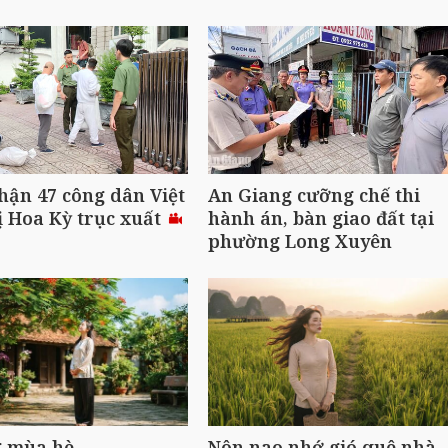
hận 47 công dân Việt
An Giang cưỡng chế thi
 Hoa Kỳ trục xuất
hành án, bàn giao đất tại
phường Long Xuyên
 mùa hè
Nôn nao nhớ gió quê nhà