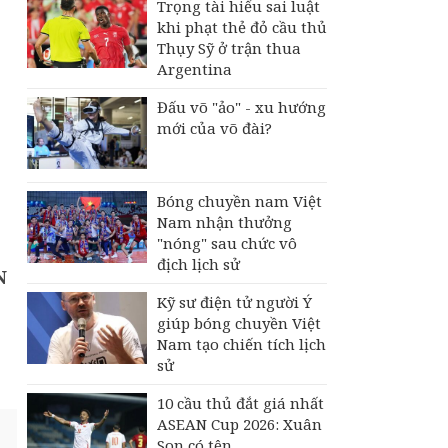
Trọng tài hiểu sai luật
khi phạt thẻ đỏ cầu thủ
Thụy Sỹ ở trận thua
Argentina
Đấu võ "ảo" - xu hướng
mới của võ đài?
Bóng chuyền nam Việt
Nam nhận thưởng
"nóng" sau chức vô
địch lịch sử
N
Kỹ sư điện tử người Ý
giúp bóng chuyền Việt
Nam tạo chiến tích lịch
sử
10 cầu thủ đắt giá nhất
ASEAN Cup 2026: Xuân
Son có tên