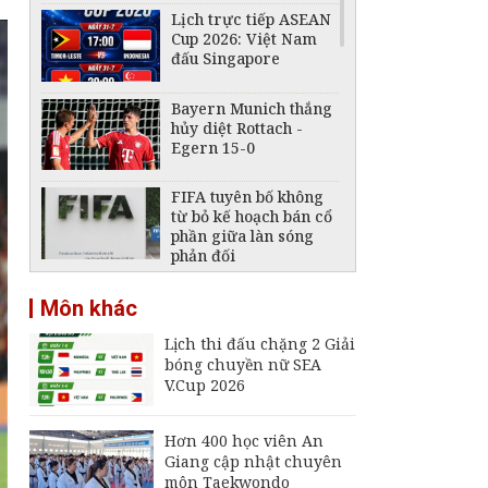
Lịch trực tiếp ASEAN
Cup 2026: Việt Nam
đấu Singapore
Bayern Munich thắng
hủy diệt Rottach -
Egern 15-0
FIFA tuyên bố không
từ bỏ kế hoạch bán cổ
phần giữa làn sóng
phản đối
ASEAN Cup 2026: Hòa
Môn khác
0-0 trước Singapore,
tuyển Việt Nam bỏ lỡ
Lịch thi đấu chặng 2 Giải
cơ hội chiếm ngôi đầu
bóng chuyền nữ SEA
Lịch trực tiếp ASEAN
V.Cup 2026
Cup 2026 ngày 3/8:
Indonesia đấu Việt
Nam
Hơn 400 học viên An
Giang cập nhật chuyên
Lịch trực tiếp ASEAN
môn Taekwondo
Cup 2026 ngày 4/8: