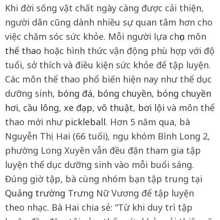
Khi đời sống vật chất ngày càng được cải thiện,
người dân cũng dành nhiều sự quan tâm hơn cho
việc chăm sóc sức khỏe. Mỗi người lựa chọn môn
thể thao
hoặc hình thức vận động phù hợp với độ
tuổi, sở thích và điều kiện sức khỏe để tập luyện.
Các môn thể thao phổ biến hiện nay như thể dục
dưỡng sinh,
bóng đá
,
bóng chuyền
,
bóng chuyền
hơi
,
cầu lông
,
xe đạp
,
võ thuật
,
bơi lội
và môn thể
thao mới như
pickleball
. Hơn 5 năm qua, bà
Nguyễn Thị Hai (66 tuổi), ngụ khóm Bình Long 2,
phường Long Xuyên vẫn đều đặn tham gia tập
luyện thể dục dưỡng sinh vào mỗi buổi sáng.
Đúng giờ tập, bà cùng nhóm bạn tập trung tại
Quảng trường
Trưng Nữ Vương để tập luyện
theo nhạc. Bà Hai chia sẻ: “Từ khi duy trì tập