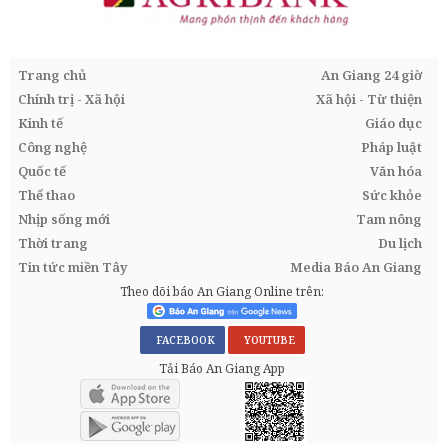
Trang chủ
An Giang 24 giờ
Chính trị - Xã hội
Xã hội - Từ thiện
Kinh tế
Giáo dục
Công nghệ
Pháp luật
Quốc tế
Văn hóa
Thể thao
Sức khỏe
Nhịp sống mới
Tam nông
Thời trang
Du lịch
Tin tức miền Tây
Media Báo An Giang
Theo dõi báo An Giang Online trên:
FACEBOOK
YOUTUBE
Tải Báo An Giang App