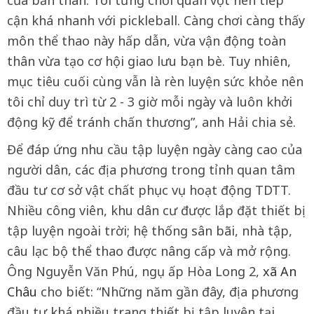
cận khá nhanh với pickleball. Càng chơi càng thấy
môn thể thao này hấp dẫn, vừa vận động toàn
thân vừa tạo cơ hội giao lưu bạn bè. Tuy nhiên,
mục tiêu cuối cùng vẫn là rèn luyện sức khỏe nên
tôi chỉ duy trì từ 2 - 3 giờ mỗi ngày và luôn khởi
động kỹ để tránh chấn thương”, anh Hải chia sẻ.
Để đáp ứng nhu cầu tập luyện ngày càng cao của
người dân, các địa phương trong tỉnh quan tâm
đầu tư cơ sở vật chất phục vụ hoạt động TDTT.
Nhiều công viên, khu dân cư được lắp đặt thiết bị
tập luyện ngoài trời; hệ thống sân bãi, nhà tập,
câu lạc bộ thể thao được nâng cấp và mở rộng.
Ông Nguyễn Văn Phú, ngụ ấp Hòa Long 2,
xã An
Châu
cho biết: “Những năm gần đây, địa phương
đầu tư khá nhiều trang thiết bị tập luyện tại