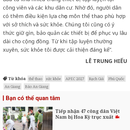
công viên và các khu dân cư. Nhờ đó, người dân
có thêm điều kiện lựa chọn môn thể thao phù hợp
với sở thích và sức khỏe. Chúng tôi cũng có ý
thức giữ gìn, bảo quản các thiết bị để phục vụ lâu
dài cho cộng đồng. Từ khi tập luyện thường
xuyên, sức khỏe tôi được cải thiện đáng kể”.
LÊ TRUNG HIẾU
Từ khóa
thể thao
sức khỏe
APEC 2027
Rạch Giá
Phú Quốc
An Giang
Báo An Giang
Bạn có thể quan tâm
Tiếp nhận 47 công dân Việt
Nam bị Hoa Kỳ trục xuất