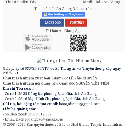
Tin tức miền Tây
Media Báo An Giang
Theo dõi báo An Giang Online trên:
FACEBOOK
YOUTUBE
Tải Báo An Giang App
Giấy phép số 635/GP-BTTTT, do Bộ Thông tin và Truyền thông, cấp ngày
29/9/2021
Chịu trách nhiệm xuất bản:
Giám đốc
LÊ VĂN CHUYỂN
Chịu trách nhiệm nội dung:
Phó Giám đốc
NGUYỄN VIỆT TIẾN
Địa chỉ Tòa soạn:
- Cơ sở 1: Số 39 Đống Đa, phường Rạch Giá, tỉnh An Giang.
- Cơ sở 2:
Số 16 Mạc Đĩnh Chi, phường Rạch Giá, tỉnh An Giang.
Gửi tin, bài cộng tác qua email:
baoagdientu@gmail.com
Liên hệ quảng cáo:
- Số điện thoại: 02973.812.302
- Email:
baokgquangcao@gmail.com
© 2008 - 2017 Bản quyền thuộc về Báo và Phát thanh, Truyền hình tỉnh An