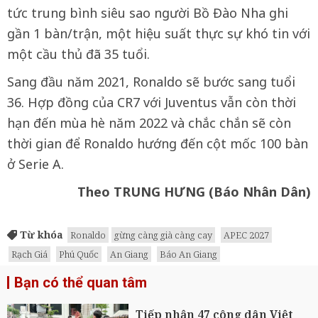
tức trung bình siêu sao người Bồ Đào Nha ghi
gần 1 bàn/trận, một hiệu suất thực sự khó tin với
một cầu thủ đã 35 tuổi.
Sang đầu năm 2021, Ronaldo sẽ bước sang tuổi
36. Hợp đồng của CR7 với Juventus vẫn còn thời
hạn đến mùa hè năm 2022 và chắc chắn sẽ còn
thời gian để Ronaldo hướng đến cột mốc 100 bàn
ở Serie A.
Theo TRUNG HƯNG (Báo Nhân Dân)
Từ khóa
Ronaldo
gừng càng già càng cay
APEC 2027
Rạch Giá
Phú Quốc
An Giang
Báo An Giang
Bạn có thể quan tâm
Tiếp nhận 47 công dân Việt