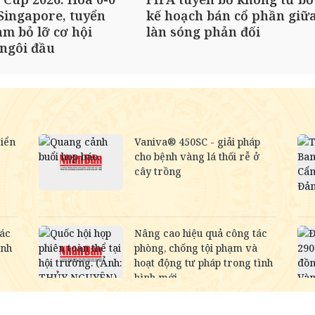
Singapore, tuyển
kế hoạch bán cổ phần giữ
am bỏ lỡ cơ hội
làn sóng phản đối
ngôi đầu