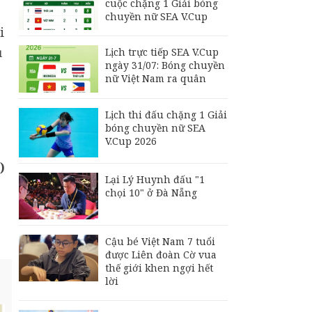
cuộc chặng 1 Giải bóng
chuyền nữ SEA V.Cup
i
ủ
Lịch trực tiếp SEA V.Cup
ngày 31/07: Bóng chuyền
nữ Việt Nam ra quân
Lịch thi đấu chặng 1 Giải
bóng chuyền nữ SEA
V.Cup 2026
)
Lại Lý Huynh đấu "1
chọi 10" ở Đà Nẵng
Cậu bé Việt Nam 7 tuổi
được Liên đoàn Cờ vua
thế giới khen ngợi hết
lời