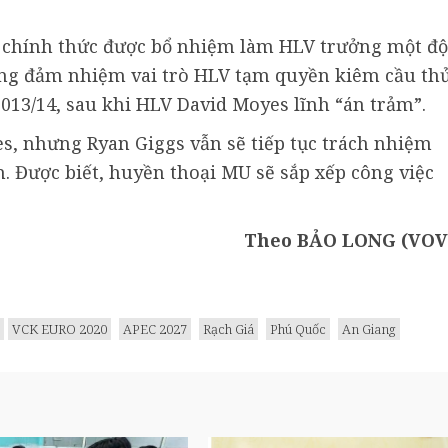
s chính thức được bổ nhiệm làm HLV trưởng một độ
ừng đảm nhiệm vai trò HLV tạm quyền kiêm cầu th
013/14, sau khi HLV David Moyes lĩnh “án trảm”.
s, nhưng Ryan Giggs vẫn sẽ tiếp tục trách nhiệm
m. Được biết, huyền thoại MU sẽ sắp xếp công việc
Theo BẢO LONG (VOV
VCK EURO 2020
APEC 2027
Rạch Giá
Phú Quốc
An Giang