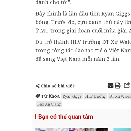
dành cho tôi”.
Đây chính là lần đầu tiên Ryan Gigg
bóng. Trước đó, cựu danh thủ này t
ở MU trong giai đoạn cuối mùa giải 2
Dù trở thành HLV trưởng ĐT Xứ Wale
trong công tác đào tạo trẻ ở Việt Na
để sang Việt Nam mỗi năm 2 lần.
Chia sẻ bài viết:
Từ khóa
Ryan Giggs
HLV trưởng
ĐT Xứ Wales
Báo An Giang
Bạn có thể quan tâm