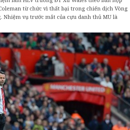
hiệm làm HLV trưởng ĐT Xứ Wales theo bản hợp
Coleman từ chức vì thất bại trong chiến dịch Vòng
g. Nhiệm vụ trước mắt của cựu danh thủ MU là