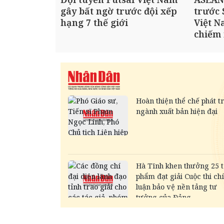
gây bất ngờ trước đội xếp
trước 
hạng 7 thế giới
Việt N
chiếm 