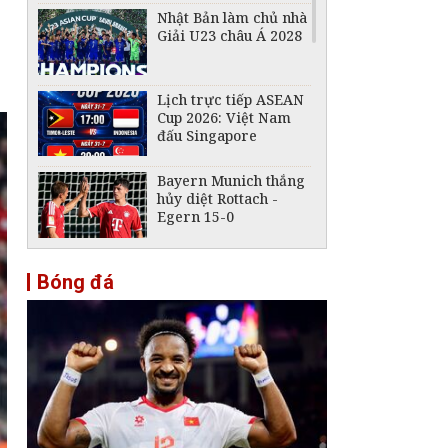
Nhật Bản làm chủ nhà
Giải U23 châu Á 2028
Lịch trực tiếp ASEAN
Cup 2026: Việt Nam
đấu Singapore
Bayern Munich thắng
hủy diệt Rottach -
Egern 15-0
FIFA tuyên bố không
Bóng đá
từ bỏ kế hoạch bán cổ
phần giữa làn sóng
phản đối