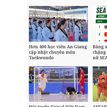
Hơn 400 học viên An Giang
Bảng 
cập nhật chuyên môn
chặng 
Taekwondo
nữ SE
Đội tuyển Futsal Việt Nam
ASEAN 