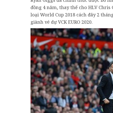
Ryan Giggs đã chính thức được bổ n
đồng 4 năm, thay thế cho HLV Chris 
loại World Cup 2018 cách đây 2 thán
giành vé dự VCK EURO 2020.