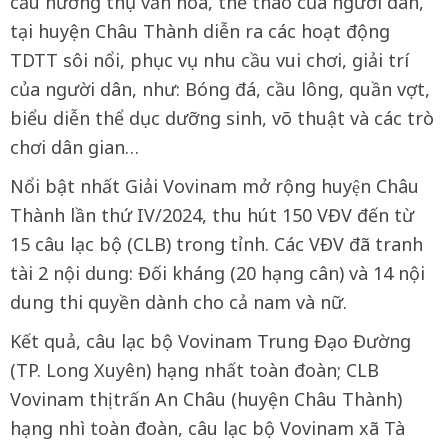
cầu hưởng thụ văn hóa, thể thao của người dân,
tại huyện Châu Thành diễn ra các hoạt động
TDTT sôi nổi, phục vụ nhu cầu vui chơi, giải trí
của người dân, như: Bóng đá, cầu lông, quần vợt,
biểu diễn thể dục dưỡng sinh, võ thuật và các trò
chơi dân gian…
Nổi bật nhất Giải Vovinam mở rộng huyện Châu
Thành lần thứ IV/2024, thu hút 150 VĐV đến từ
15 câu lạc bộ (CLB) trong tỉnh. Các VĐV đã tranh
tài 2 nội dung: Đối kháng (20 hạng cân) và 14 nội
dung thi quyền dành cho cả nam và nữ.
Kết quả, câu lạc bộ Vovinam Trung Đạo Đường
(TP. Long Xuyên) hạng nhất toàn đoàn; CLB
Vovinam thị trấn An Châu (huyện Châu Thành)
hạng nhì toàn đoàn, câu lạc bộ Vovinam xã Tà