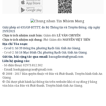
Giấy phép số 635/GP-BTTTT, do Bộ Thông tin và Truyền thông, cấp ngày
29/9/2021
Chịu trách nhiệm xuất bản:
Giám đốc
LÊ VĂN CHUYỂN
Chịu trách nhiệm nội dung:
Phó Giám đốc
NGUYỄN VIỆT TIẾN
Địa chỉ Tòa soạn:
- Cơ sở 1: Số 39 Đống Đa, phường Rạch Giá, tỉnh An Giang.
- Cơ sở 2:
Số 16 Mạc Đĩnh Chi, phường Rạch Giá, tỉnh An Giang.
Gửi tin, bài cộng tác qua email:
baoagdientu@gmail.com
Liên hệ quảng cáo:
- Số điện thoại: 02973.812.302
- Email:
baokgquangcao@gmail.com
© 2008 - 2017 Bản quyền thuộc về Báo và Phát thanh, Truyền hình tỉnh An
Giang.
© Chỉ được phát hành lại thông tin trên website khi có sự đồng ý bằng
văn bản của Báo và Phát thanh, Truyền hình tỉnh An Giang.