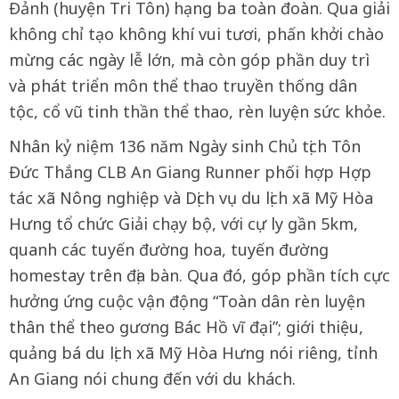
Đảnh (huyện Tri Tôn) hạng ba toàn đoàn. Qua giải
không chỉ tạo không khí vui tươi, phấn khởi chào
mừng các ngày lễ lớn, mà còn góp phần duy trì
và phát triển môn thể thao truyền thống dân
tộc, cổ vũ tinh thần thể thao, rèn luyện sức khỏe.
Nhân kỷ niệm 136 năm Ngày sinh Chủ tịch Tôn
Đức Thắng CLB An Giang Runner phối hợp Hợp
tác xã Nông nghiệp và Dịch vụ du lịch xã Mỹ Hòa
Hưng tổ chức Giải chạy bộ, với cự ly gần 5km,
quanh các tuyến đường hoa, tuyến đường
homestay trên địa bàn. Qua đó, góp phần tích cực
hưởng ứng cuộc vận động “Toàn dân rèn luyện
thân thể theo gương Bác Hồ vĩ đại”; giới thiệu,
quảng bá du lịch xã Mỹ Hòa Hưng nói riêng, tỉnh
An Giang nói chung đến với du khách.