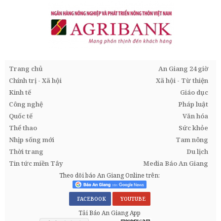
Trang chủ
An Giang 24 giờ
Chính trị - Xã hội
Xã hội - Từ thiện
Kinh tế
Giáo dục
Công nghệ
Pháp luật
Quốc tế
Văn hóa
Thể thao
Sức khỏe
Nhịp sống mới
Tam nông
Thời trang
Du lịch
Tin tức miền Tây
Media Báo An Giang
Theo dõi báo An Giang Online trên:
FACEBOOK
YOUTUBE
Tải Báo An Giang App