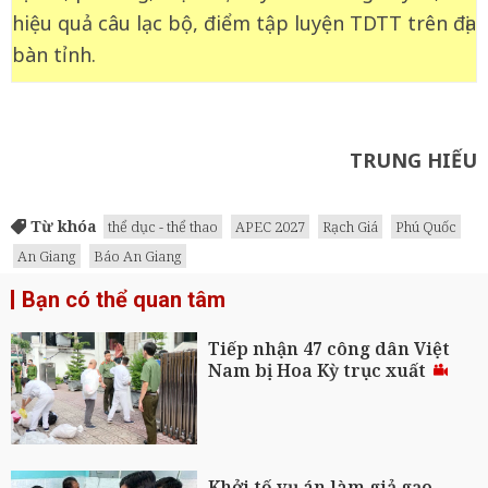
hiệu quả câu lạc bộ, điểm tập luyện TDTT trên địa
bàn tỉnh.
TRUNG HIẾU
Từ khóa
thể dục - thể thao
APEC 2027
Rạch Giá
Phú Quốc
An Giang
Báo An Giang
Bạn có thể quan tâm
Tiếp nhận 47 công dân Việt
Nam bị Hoa Kỳ trục xuất
Khởi tố vụ án làm giả gạo