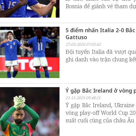
Bosnia để giành vé tham dự
5 điểm nhấn Italia 2-0 Bắc
Gattuso
27-03-2026 07:03:42
Đội tuyển Italia đã vượt qu
ghi danh vào trận chung kế
Ý gặp Bắc Ireland ở vòng 
21-11-2025 09:48:21
Ý gặp Bắc Ireland, Ukrain
vòng play-off World Cup 20
suất cuối cùng của châu Âu