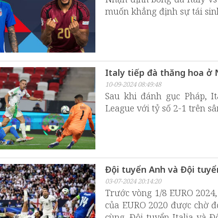
muốn khẳng định sự tái sin
Italy tiếp đà thăng hoa ở
10-09-2024 08:49:48
Sau khi đánh gục Pháp, Ita
League với tỷ số 2-1 trên sâ
Đội tuyển Anh và Đội tuyển
03-07-2024 20:14:20
Trước vòng 1/8 EURO 2024,
của EURO 2020 được chờ đợi
cùng, Đội tuyển Italia và 