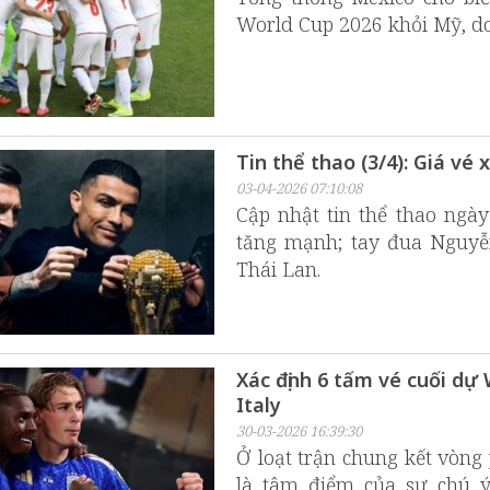
World Cup 2026 khỏi Mỹ, do đ
Tin thể thao (3/4): Giá v
03-04-2026 07:10:08
Cập nhật tin thể thao ngà
tăng mạnh; tay đua Nguyễn
Thái Lan.
Xác định 6 tấm vé cuối dự 
Italy
30-03-2026 16:39:30
Ở loạt trận chung kết vòng
là tâm điểm của sự chú ý