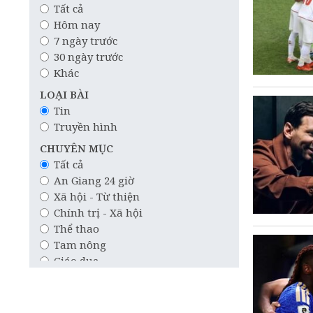
Tất cả
Hôm nay
7 ngày trước
30 ngày trước
Khác
LOẠI BÀI
Tin
Truyền hình
CHUYÊN MỤC
Tất cả
An Giang 24 giờ
Xã hội - Từ thiện
Chính trị - Xã hội
Thể thao
Tam nông
Giáo dục
Công nghệ
Quốc tế
Khoa học