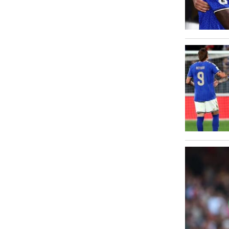
Văn hóa
Sức khỏe
Nhịp sống mới
Thời trang
Du lịch
Kinh tế
Pháp luật
Phóng sự ảnh
Quy hoạch tỉnh An Giang thời kỳ
2021-2030, tầm nhìn đến năm 2050
Podcast