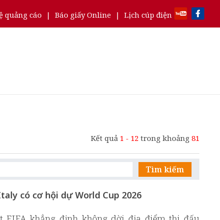
ệ quảng cáo
|
Báo giấy Online
|
Lịch cúp điện
Kết quả
1 - 12
trong khoảng
81
Tìm kiếm
 Italy có cơ hội dự World Cup 2026
t FIFA khẳng định không dời địa điểm thi đấu