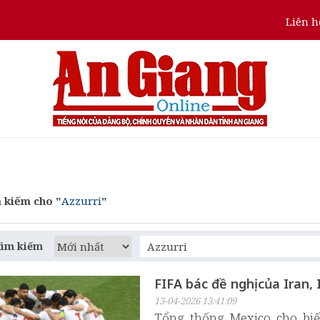
Liên h
 kiếm cho "
Azzurri
"
tìm kiếm
FIFA bác đề nghị của Iran,
13-04-2026 13:41:09
Tổng thống Mexico cho biế