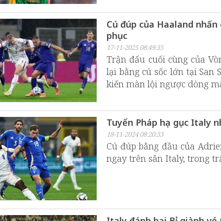
Cú đúp của Haaland nhấn 
phục
17-11-2025 08:49:35
Trận đấu cuối cùng của Vò
lại bằng cú sốc lớn tại San
kiến màn lội ngược dòng m
Tuyển Pháp hạ gục Italy n
18-11-2024 08:20:33
Cú đúp bằng đầu của Adrie
ngay trên sân Italy, trong 
Italy đánh bại Bỉ giành v