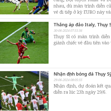
nhau, dù màn trình diễn của
vé đi tiếp ở kỳ EURO này v
Thắng áp đảo Italy, Thụy 
30-06-2024 07:51:56
Thụy Sĩ có màn trình diễn 
giành chiếc vé đầu tiên vào
Nhận định bóng đá Thụy Sỹ
29-06-2024 08:05:55
Nhận định, dự đoán kết qu
diễn ra lúc 23h ngày 29/6.