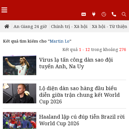
An Giang 24 giờ
Chính trị - Xã hội
Xã hội - Từ thiện
Kết quả tìm kiếm cho "
Martin Lo
"
Kết quả
1 - 12
trong khoảng
276
Virus lạ tấn công dàn sao đội
tuyển Anh, Na Uy
Lộ diện dàn sao hàng đầu biểu
diễn giữa trận chung kết World
Cup 2026
Haaland lập cú đúp tiễn Brazil rời
World Cup 2026