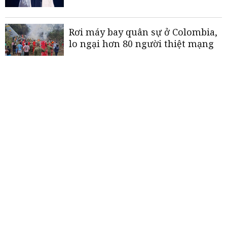
Rơi máy bay quân sự ở Colombia,
lo ngại hơn 80 người thiệt mạng
Barca và Liverpool bùng nổ ở lượt
về vòng 16 đội Champions League
Thua sốc Getafe, Real Madrid bị
Barca bỏ xa 4 điểm
«
<
1
2
3
4
5
>
»
THƯƠNG HIỆU MẠNH AN GIANG