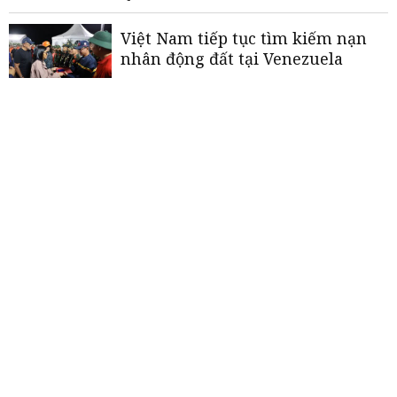
Việt Nam tiếp tục tìm kiếm nạn
nhân động đất tại Venezuela
Có 2 ngôi sao mới nhập tịch, HLV
Kim Sang-sik tin tuyển Việt Nam
mạnh hơn trước
Người đẹp
Myanmar
đăng quang
Hoa hậu Văn hóa Thế giới năm
2026
«
<
1
2
3
4
5
>
»
THƯƠNG HIỆU MẠNH AN GIANG