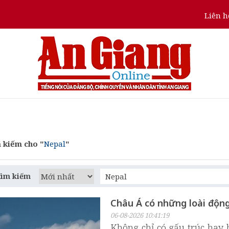
Liên h
 kiếm cho "
Nepal
"
tìm kiếm
Châu Á có những loài độn
06-08-2026 10:41:19
Không chỉ có gấu trúc hay 