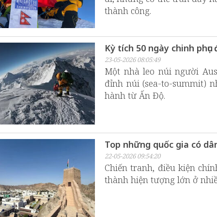
thành công.
Kỳ tích 50 ngày chinh phục
23-05-2026 08:05:49
Một nhà leo núi người Aust
đỉnh núi (sea-to-summit) n
hành từ Ấn Độ.
Top những quốc gia có dân
22-05-2026 09:54:20
Chiến tranh, điều kiện chín
thành hiện tượng lớn ở nhiề