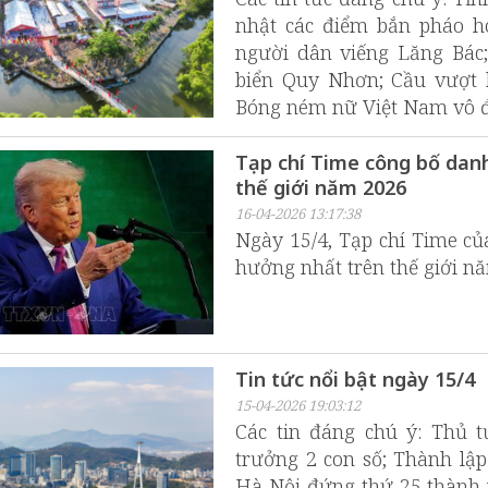
nhật các điểm bắn pháo ho
người dân viếng Lăng Bác;
biển Quy Nhơn; Cầu vượt b
Bóng ném nữ Việt Nam vô đị
Tạp chí Time công bố dan
thế giới năm 2026
16-04-2026 13:17:38
Ngày 15/4, Tạp chí Time c
hưởng nhất trên thế giới n
Tin tức nổi bật ngày 15/4
15-04-2026 19:03:12
Các tin đáng chú ý: Thủ t
trưởng 2 con số; Thành lậ
Hà Nội đứng thứ 25 thành p