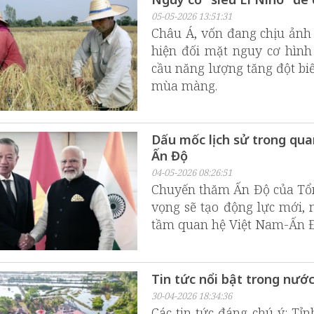
05-05-2026 13:51:31
Châu Á, vốn đang chịu ảnh
hiện đối mặt nguy cơ hình
cầu năng lượng tăng đột biế
mùa màng.
Dấu mốc lịch sử trong qua
Ấn Độ
04-05-2026 08:26:51
Chuyến thăm Ấn Độ của Tổn
vọng sẽ tạo động lực mới,
tầm quan hệ Việt Nam-Ấn Đ
Tin tức nổi bật trong nướ
30-04-2026 18:34:36
Các tin tức đáng chú ý: Tỉ