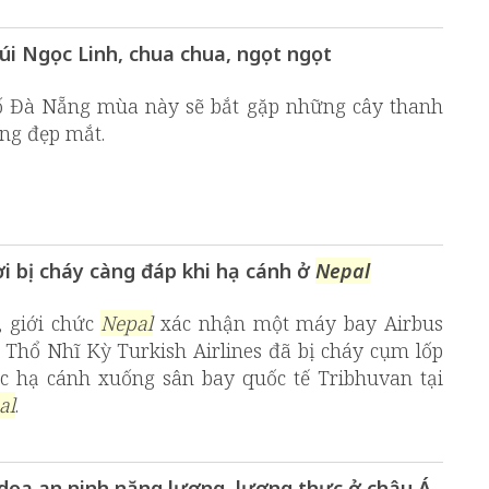
úi Ngọc Linh, chua chua, ngọt ngọt
ố Đà Nẵng mùa này sẽ bắt gặp những cây thanh
ồng đẹp mắt.
i bị cháy càng đáp khi hạ cánh ở
Nepal
, giới chức
Nepal
xác nhận một máy bay Airbus
Thổ Nhĩ Kỳ Turkish Airlines đã bị cháy cụm lốp
úc hạ cánh xuống sân bay quốc tế Tribhuvan tại
al
.
 dọa an ninh năng lượng, lương thực ở châu Á