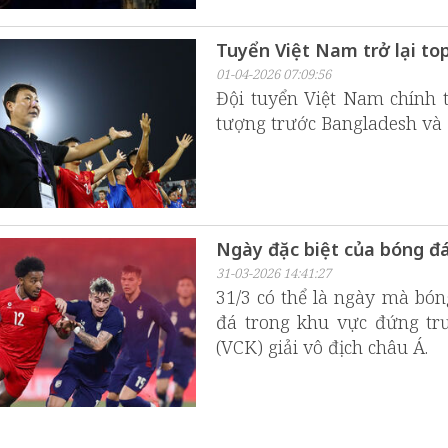
Tuyển Việt Nam trở lại to
01-04-2026 07:09:56
Đội tuyển Việt Nam chính t
tượng trước Bangladesh và 
Ngày đặc biệt của bóng đá
31-03-2026 14:41:27
31/3 có thể là ngày mà bón
đá trong khu vực đứng trư
(VCK) giải vô địch châu Á.