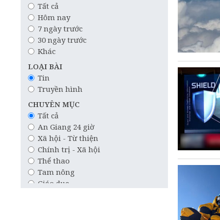
Tất cả
Hôm nay
7 ngày trước
30 ngày trước
Khác
LOẠI BÀI
Tin
Truyền hình
CHUYÊN MỤC
Tất cả
An Giang 24 giờ
Xã hội - Từ thiện
Chính trị - Xã hội
Thể thao
Tam nông
Giáo dục
Công nghệ
Quốc tế
Khoa học