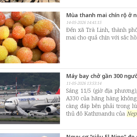
Mùa thanh mai chín rộ ở n
14-05-2026 14:41:15
Đến xã Trà Linh, thành ph
mai cho quả chín với sắc h
Máy bay chở gần 300 ngườ
11-05-2026 13:53:14
Sáng 11/5 (giờ địa phương)
A330 của hãng hàng không 
càng đáp bên phải trong l
thủ đô Kathmandu của
Nep
Nguy cơ "siêu El Nino" đe