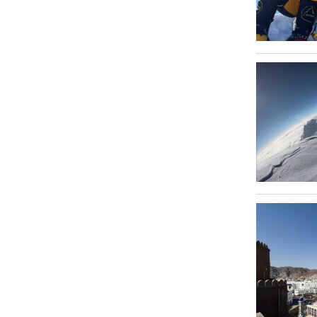
Văn hóa
Sức khỏe
Nhịp sống mới
Thời trang
Du lịch
Kinh tế
Pháp luật
Phóng sự ảnh
Quy hoạch tỉnh An Giang thời kỳ
2021-2030, tầm nhìn đến năm 2050
Podcast