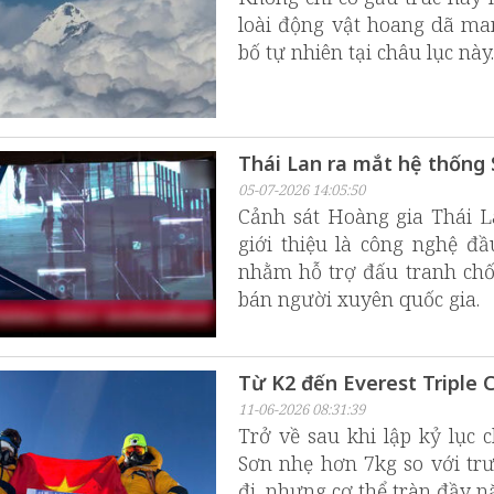
loài động vật hoang dã man
bố tự nhiên tại châu lục này.
Thái Lan ra mắt hệ thống
05-07-2026 14:05:50
Cảnh sát Hoàng gia Thái L
giới thiệu là công nghệ đầ
nhằm hỗ trợ đấu tranh chố
bán người xuyên quốc gia.
Từ K2 đến Everest Triple C
11-06-2026 08:31:39
Trở về sau khi lập kỷ lục 
Sơn nhẹ hơn 7kg so với tr
đi, nhưng cơ thể tràn đầy 