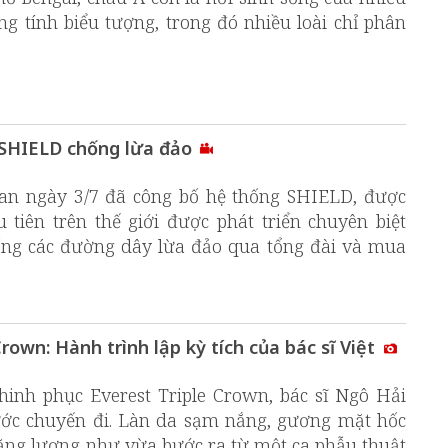
g tính biểu tượng, trong đó nhiều loài chỉ phân
 SHIELD chống lừa đảo
an ngày 3/7 đã công bố hệ thống SHIELD, được
u tiên trên thế giới được phát triển chuyên biệt
ng các đường dây lừa đảo qua tổng đài và mua
rown: Hành trình lập kỳ tích của bác sĩ Việt
chinh phục Everest Triple Crown, bác sĩ Ngô Hải
ước chuyến đi. Làn da sạm nắng, gương mặt hốc
năng lượng như vừa bước ra từ một ca phẫu thuật