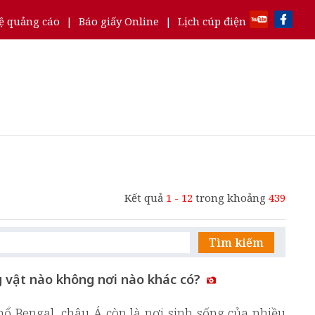
ệ quảng cáo
|
Báo giấy Online
|
Lịch cúp điện
Kết quả
1 - 12
trong khoảng
439
Tìm kiếm
g vật nào không nơi nào khác có?
hổ Bengal, châu Á còn là nơi sinh sống của nhiều