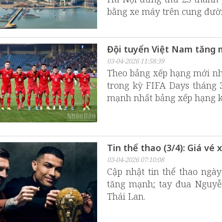
bằng xe máy trên cung đư
Đội tuyển Việt Nam tăng mạ
03-04-2026 11:58:39
Theo bảng xếp hạng mới nhấ
trong kỳ FIFA Days tháng 3
mạnh nhất bảng xếp hạng khi
Tin thể thao (3/4): Giá v
03-04-2026 07:10:08
Cập nhật tin thể thao ngà
tăng mạnh; tay đua Nguyễn
Thái Lan.