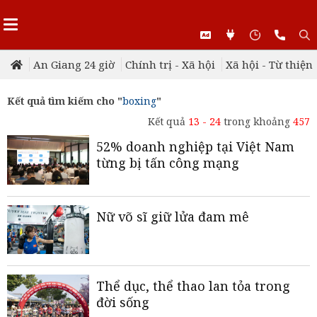
An Giang 24 giờ
Chính trị - Xã hội
Xã hội - Từ thiện
Kết quả tìm kiếm cho "
boxing
"
Kết quả
13 - 24
trong khoảng
457
52% doanh nghiệp tại Việt Nam
từng bị tấn công mạng
Nữ võ sĩ giữ lửa đam mê
Thể dục, thể thao lan tỏa trong
đời sống