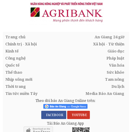
Trang chủ
An Giang 24 giờ
Chính trị - Xã hội
Xã hội - Từ thiện
Kinh tế
Giáo dục
Công nghệ
Pháp luật
Quốc tế
Văn hóa
Thể thao
Sức khỏe
Nhịp sống mới
Tam nông
Thời trang
Du lịch
Tin tức miền Tây
Media Báo An Giang
Theo dõi báo An Giang Online trên:
FACEBOOK
YOUTUBE
Tải Báo An Giang App