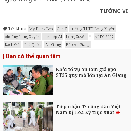
TƯỜNG VI
Từ khóa
My Diary Box
Gen Z
trường THPT Long Xuyên
phường Long Xuyên
tích hợp AI
Long Xuyên
APEC 2027
Rạch Giá
Phú Quốc
An Giang
Báo An Giang
Bạn có thể quan tâm
Khởi tố vụ án làm giả gạo
ST25 quy mô lớn tại An Giang
Tiếp nhận 47 công dân Việt
Nam bị Hoa Kỳ trục xuất