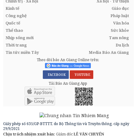
Chính trị - Xã hội
Xã hội - Từ thiện
Kinh tế
Giáo dục
Công nghệ
Pháp luật
Quốc tế
Văn hóa
Thể thao
Sức khỏe
Nhịp sống mới
Tam nông
Thời trang
Du lịch
Tin tức miền Tây
Media Báo An Giang
Theo dõi báo An Giang Online trên:
FACEBOOK
YOUTUBE
Tải Báo An Giang App
Giấy phép số 635/GP-BTTTT, do Bộ Thông tin và Truyền thông, cấp ngày
29/9/2021
Chịu trách nhiệm xuất bản:
Giám đốc
LÊ VĂN CHUYỂN