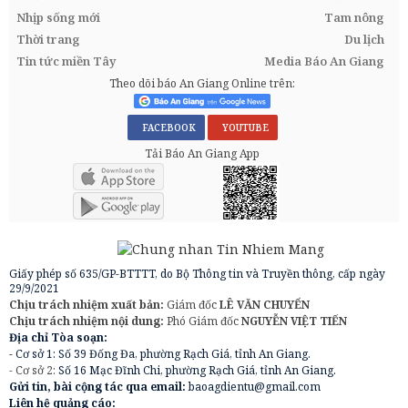
Nhịp sống mới
Tam nông
Thời trang
Du lịch
Tin tức miền Tây
Media Báo An Giang
Theo dõi báo An Giang Online trên:
FACEBOOK
YOUTUBE
Tải Báo An Giang App
Giấy phép số 635/GP-BTTTT, do Bộ Thông tin và Truyền thông, cấp ngày
29/9/2021
Chịu trách nhiệm xuất bản:
Giám đốc
LÊ VĂN CHUYỂN
Chịu trách nhiệm nội dung:
Phó Giám đốc
NGUYỄN VIỆT TIẾN
Địa chỉ Tòa soạn:
- Cơ sở 1: Số 39 Đống Đa, phường Rạch Giá, tỉnh An Giang.
- Cơ sở 2:
Số 16 Mạc Đĩnh Chi, phường Rạch Giá, tỉnh An Giang.
Gửi tin, bài cộng tác qua email:
baoagdientu@gmail.com
Liên hệ quảng cáo: