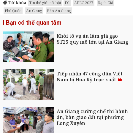
Từ khóa
Tin thế giới nổi bật
EC
APEC 2027
Rạch Giá
Phú Quốc
An Giang
Báo An Giang
Bạn có thể quan tâm
Khởi tố vụ án làm giả gạo
ST25 quy mô lớn tại An Giang
Tiếp nhận 47 công dân Việt
Nam bị Hoa Kỳ trục xuất
An Giang cưỡng chế thi hành
án, bàn giao đất tại phường
Long Xuyên