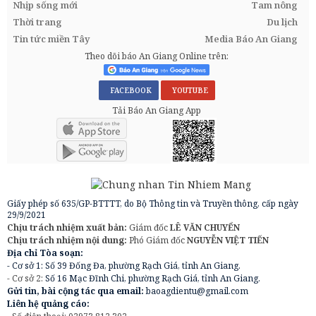
Nhịp sống mới
Tam nông
Thời trang
Du lịch
Tin tức miền Tây
Media Báo An Giang
Theo dõi báo An Giang Online trên:
FACEBOOK
YOUTUBE
Tải Báo An Giang App
Giấy phép số 635/GP-BTTTT, do Bộ Thông tin và Truyền thông, cấp ngày
29/9/2021
Chịu trách nhiệm xuất bản:
Giám đốc
LÊ VĂN CHUYỂN
Chịu trách nhiệm nội dung:
Phó Giám đốc
NGUYỄN VIỆT TIẾN
Địa chỉ Tòa soạn:
- Cơ sở 1: Số 39 Đống Đa, phường Rạch Giá, tỉnh An Giang.
- Cơ sở 2:
Số 16 Mạc Đĩnh Chi, phường Rạch Giá, tỉnh An Giang.
Gửi tin, bài cộng tác qua email:
baoagdientu@gmail.com
Liên hệ quảng cáo: