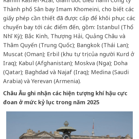
Thành phố Sân bay Imam Khomeini, cho biết các
giấy phép cần thiết đã được cấp để khôi phục các
chuyến bay tới các điểm đến, gồm: Istanbul (Thổ
Nhĩ Kỳ); Bắc Kinh, Thượng Hải, Quảng Châu và
Thâm Quyến (Trung Quốc); Bangkok (Thái Lan);
Muscat (Oman); Erbil (khu tự trị của người Kurd ở
Iraq); Kabul (Afghanistan); Moskva (Nga); Doha
(Qatar); Baghdad và Najaf (Iraq); Medina (Saudi
Arabia) và Yerevan (Armenia).
Châu Âu ghi nhận các hiện tượng khí hậu cực
đoan ở mức kỷ lục trong năm 2025