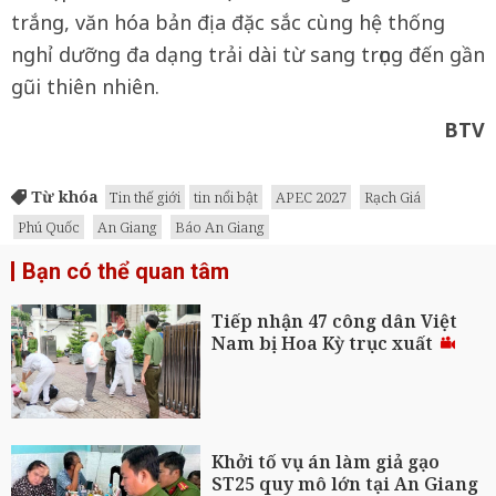
trắng, văn hóa bản địa đặc sắc cùng hệ thống
nghỉ dưỡng đa dạng trải dài từ sang trọng đến gần
gũi thiên nhiên.
BTV
Từ khóa
Tin thế giới
tin nổi bật
APEC 2027
Rạch Giá
Phú Quốc
An Giang
Báo An Giang
Bạn có thể quan tâm
Tiếp nhận 47 công dân Việt
Nam bị Hoa Kỳ trục xuất
Khởi tố vụ án làm giả gạo
ST25 quy mô lớn tại An Giang