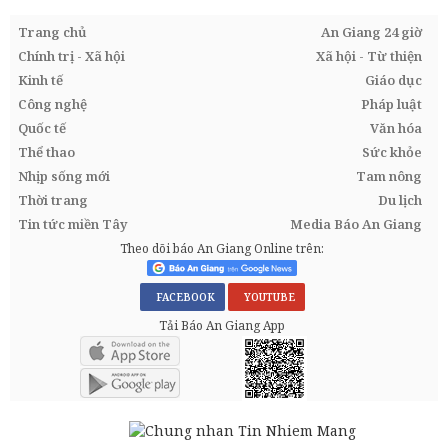
Trang chủ
An Giang 24 giờ
Chính trị - Xã hội
Xã hội - Từ thiện
Kinh tế
Giáo dục
Công nghệ
Pháp luật
Quốc tế
Văn hóa
Thể thao
Sức khỏe
Nhịp sống mới
Tam nông
Thời trang
Du lịch
Tin tức miền Tây
Media Báo An Giang
Theo dõi báo An Giang Online trên:
FACEBOOK
YOUTUBE
Tải Báo An Giang App