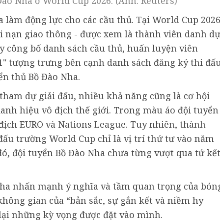
Đào Nha ở World Cup 2026. (Ảnh: Reuters)
 làm động lực cho các cầu thủ. Tại World Cup 2026
ai nạn giao thông - được xem là thành viên danh d
y công bố danh sách cầu thủ, huấn luyện viên
1" tượng trưng bên cạnh danh sách đăng ký thi đấ
n thủ Bồ Đào Nha.
 tham dự giải đấu, nhiều khả năng cũng là cơ hội
anh hiệu vô địch thế giới. Trong màu áo đội tuyển
địch EURO và Nations League. Tuy nhiên, thành
 đấu trường World Cup chỉ là vị trí thứ tư vào năm
đó, đội tuyển Bồ Đào Nha chưa từng vượt qua tứ kế
Nha nhấn mạnh ý nghĩa và tầm quan trọng của bón
 không gian của “bản sắc, sự gắn kết và niềm hy
 lại những kỳ vọng được đặt vào mình.