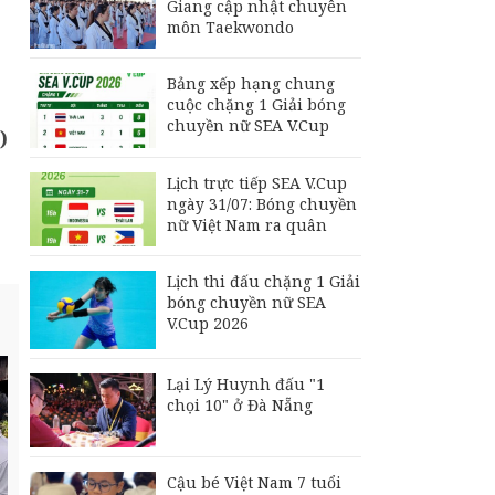
Giang cập nhật chuyên
môn Taekwondo
Bảng xếp hạng chung
cuộc chặng 1 Giải bóng
chuyền nữ SEA V.Cup
)
Lịch trực tiếp SEA V.Cup
ngày 31/07: Bóng chuyền
nữ Việt Nam ra quân
Lịch thi đấu chặng 1 Giải
bóng chuyền nữ SEA
V.Cup 2026
Lại Lý Huynh đấu "1
chọi 10" ở Đà Nẵng
Cậu bé Việt Nam 7 tuổi