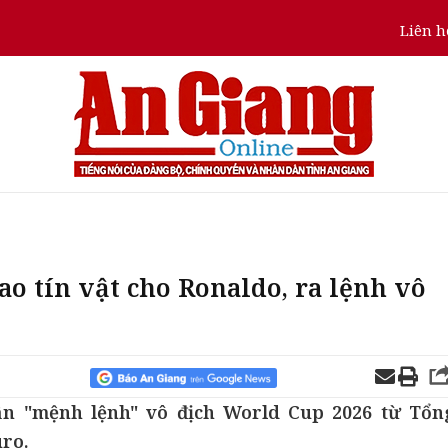
Liên h
o tín vật cho Ronaldo, ra lệnh vô
ận "mệnh lệnh" vô địch World Cup 2026 từ Tổn
uro.