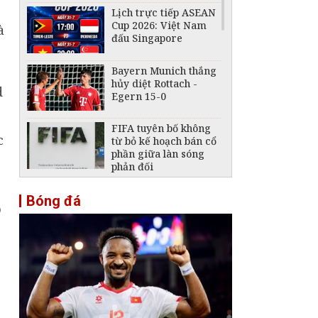
Lịch trực tiếp ASEAN
Cup 2026: Việt Nam
à
đấu Singapore
Bayern Munich thắng
hủy diệt Rottach -
d
Egern 15-0
FIFA tuyên bố không
c
từ bỏ kế hoạch bán cổ
phần giữa làn sóng
phản đối
ASEAN Cup 2026: Hòa
Bóng đá
0-0 trước Singapore,
o
tuyển Việt Nam bỏ lỡ
cơ hội chiếm ngôi đầu
Lịch trực tiếp ASEAN
Cup 2026 ngày 4/8:
Philippines đấu Thái
Lan
Lịch trực tiếp ASEAN
Cup 2026 ngày 3/8: