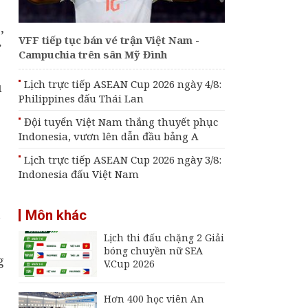
Indonesia đấu Việt
Nam
,
VFF tiếp tục bán vé trận Việt Nam -
Đội tuyển Futsal Việt
ự
Campuchia trên sân Mỹ Đình
Nam gây bất ngờ
trước đội xếp hạng 7
thế giới
Lịch trực tiếp ASEAN Cup 2026 ngày 4/8:
u
Philippines đấu Thái Lan
Đội tuyển Việt Nam
thắng thuyết phục
Đội tuyển Việt Nam thắng thuyết phục
Indonesia, vươn lên
Indonesia, vươn lên dẫn đầu bảng A
dẫn đầu bảng A
Lịch trực tiếp ASEAN Cup 2026 ngày 3/8:
Indonesia đấu Việt Nam
t
Môn khác
Lịch thi đấu chặng 2 Giải
bóng chuyền nữ SEA
g
V.Cup 2026
Hơn 400 học viên An