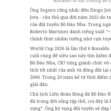
Ronaldo là đội trưởng Bồ 
Ông Seguro cũng nhắc đến Diogo Jota
Jota - cầu thủ qua đời năm 2025 do t
của đội tuyển Bồ Đào Nha. Trong ngà
Roberto Martinez dành riêng suất "+
chính thức nhằm tưởng nhớ cựu tuyể
World Cup 2026 là lần thứ 6 Ronaldo
cuối cùng để siêu sao này tìm kiếm d
Bồ Đào Nha, CR7 từng giành chức vô 
tích tốt nhất của anh và đồng đội tại
2006. Trong 20 năm kể từ thời điểm 
giải đấu.
Chủ tịch Liên đoàn Bóng đá Bồ Đào 
đá trong đời sống tập thể, coi đây là
vọng”. Ông kỳ vọng đội tuyển sẽ đáp