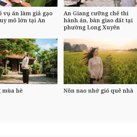
ố vụ án làm giả gạo
An Giang cưỡng chế thi
uy mô lớn tại An
hành án, bàn giao đất tại
phường Long Xuyên
 mùa hè
Nôn nao nhớ gió quê nhà