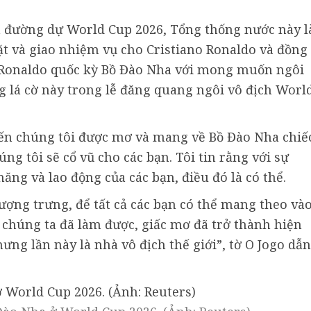
n đường dự World Cup 2026, Tổng thống nước này l
ặt và giao nhiệm vụ cho Cristiano Ronaldo và đồng
g Ronaldo quốc kỳ Bồ Đào Nha với mong muốn ngôi
ng lá cờ này trong lễ đăng quang ngôi vô địch Worl
iến chúng tôi được mơ và mang về Bồ Đào Nha chiế
ng tôi sẽ cổ vũ cho các bạn. Tôi tin rằng với sự
năng và lao động của các bạn, điều đó là có thể.
ượng trưng, để tất cả các bạn có thể mang theo và
y chúng ta đã làm được, giấc mơ đã trở thành hiện
Nhưng lần này là nhà vô địch thế giới”, tờ O Jogo dẫn