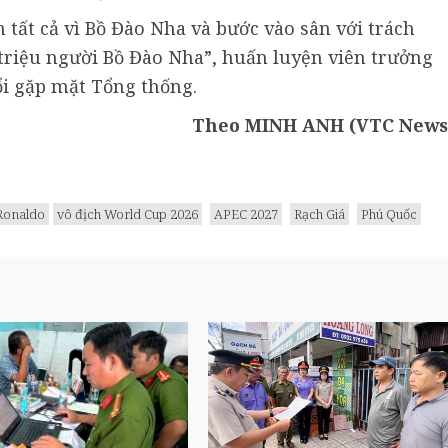
 tất cả vì Bồ Đào Nha và bước vào sân với trách
riệu người Bồ Đào Nha”, huấn luyện viên trưởng
ổi gặp mặt Tổng thống.
Theo MINH ANH (VTC News
Ronaldo
vô địch World Cup 2026
APEC 2027
Rạch Giá
Phú Quốc