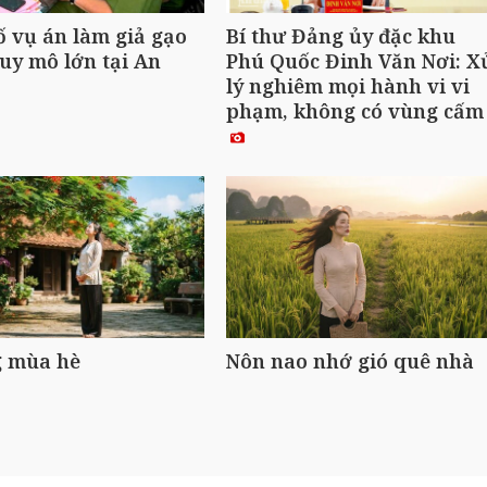
ố vụ án làm giả gạo
Bí thư Đảng ủy đặc khu
uy mô lớn tại An
Phú Quốc Đinh Văn Nơi: X
lý nghiêm mọi hành vi vi
phạm, không có vùng cấ
 mùa hè
Nôn nao nhớ gió quê nhà