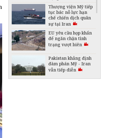
n
Thượng viện Mỹ tiếp
tục bác nỗ lực hạn
chế chiến dịch quân
sự tại Iran
EU yêu cầu họp khẩn
để ngăn chặn tình
trạng vượt biên
Pakistan khẳng định
đàm phán Mỹ - Iran
vẫn tiếp diễn
Hạn hán gây ảnh
hưởng lớn tại một loạt
nước châu Âu
Nổ lớn ở trung tâm
Moskva gây nhiều
thương vong
Nhiều nhà máy và