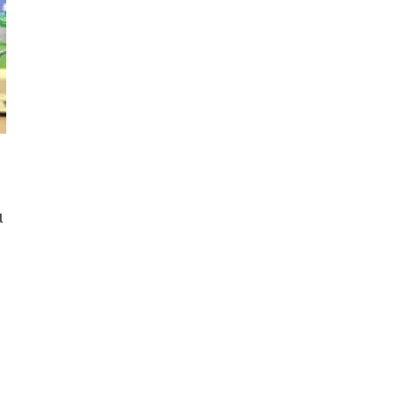
cảng biển tại
Kumamoto phải đóng
cửa do động đất
Algeria có nữ Chủ
tịch Quốc hội đầu tiên
trong lịch sử
Australia lập kỷ lục
Guinness với thỏi
:
vàng lớn nhất thế
giới
u