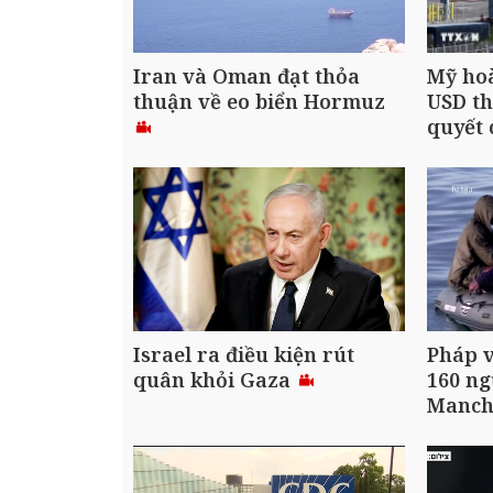
Iran và Oman đạt thỏa
Mỹ hoà
thuận về eo biển Hormuz
USD t
quyết 
Israel ra điều kiện rút
Pháp v
quân khỏi Gaza
160 ng
Manc