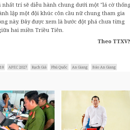
 nhất trí sẽ diễu hành chung dưới một "lá cờ thốn
hành lập một đội khúc côn cầu nữ chung tham gia
Đông này. Đây được xem là bước đột phá chưa từng
giữa hai miền Triều Tiên.
Theo TTXV
18
APEC 2027
Rạch Giá
Phú Quốc
An Giang
Báo An Giang