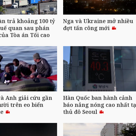
n trả khoảng 100 tỷ
Nga và Ukraine mở nhiều
huế quan sau phán
đợt tấn công mới
của Tòa án Tối cao
à Anh giải cứu gần
Hàn Quốc ban hành cảnh
ười trên eo biển
báo nắng nóng cao nhất tạ
he
thủ đô Seoul