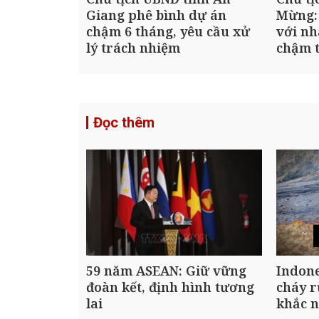
Giang phê bình dự án
Mừng:
chậm 6 tháng, yêu cầu xử
với nh
lý trách nhiệm
chậm t
Đọc thêm
59 năm ASEAN: Giữ vững
Indone
đoàn kết, định hình tương
cháy 
lai
khắc 