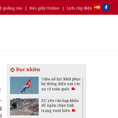
ệ quảng cáo
|
Báo giấy Online
|
Lịch cúp điện
Đọc nhiều
Cuba nỗ lực khôi phục
hệ thống điện sau các
sự cố toàn quốc
-
EU yêu cầu họp khẩn
để ngăn chặn tình
g
trạng vượt biên
i