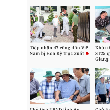
Tiếp nhận 47 công dân Việt
Khởi t
Nam bị Hoa Kỳ trục xuất
ST25 q
Giang
Chủ tịch UBND tỉnh An
Chủ tị