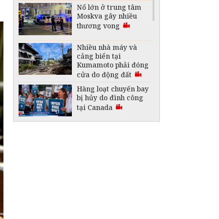
Nổ lớn ở trung tâm
Moskva gây nhiều
thương vong
Nhiều nhà máy và
cảng biển tại
Kumamoto phải đóng
cửa do động đất
Hàng loạt chuyến bay
bị hủy do đình công
tại Canada
Australia lập kỷ lục
Guinness với thỏi
vàng lớn nhất thế
giới