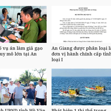
ố vụ án làm giả gạo
An Giang được phân loại l
uy mô lớn tại An
đơn vị hành chính cấp tỉn
loại I
ch UBND tỉnh Hồ Văn
Phát hiện 1 thi thể trong