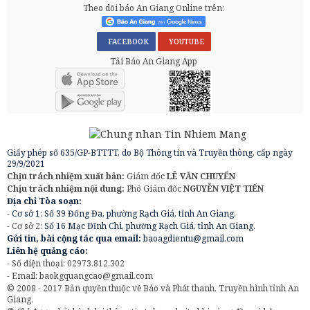
Theo dõi báo An Giang Online trên:
FACEBOOK
YOUTUBE
Tải Báo An Giang App
Giấy phép số 635/GP-BTTTT, do Bộ Thông tin và Truyền thông, cấp ngày
29/9/2021
Chịu trách nhiệm xuất bản:
Giám đốc
LÊ VĂN CHUYỂN
Chịu trách nhiệm nội dung:
Phó Giám đốc
NGUYỄN VIỆT TIẾN
Địa chỉ Tòa soạn:
- Cơ sở 1: Số 39 Đống Đa, phường Rạch Giá, tỉnh An Giang.
- Cơ sở 2:
Số 16 Mạc Đĩnh Chi, phường Rạch Giá, tỉnh An Giang.
Gửi tin, bài cộng tác qua email:
baoagdientu@gmail.com
Liên hệ quảng cáo:
- Số điện thoại: 02973.812.302
- Email:
baokgquangcao@gmail.com
© 2008 - 2017 Bản quyền thuộc về Báo và Phát thanh, Truyền hình tỉnh An
Giang.