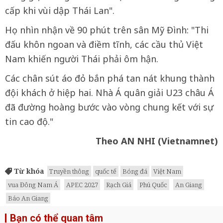
cấp khi vùi dập Thái Lan".
Họ nhìn nhận về 90 phút trên sân Mỹ Đình: "Thi
đấu khôn ngoan và điềm tĩnh, các cầu thủ Việt
Nam khiến người Thái phải ôm hận.
Các chân sút áo đỏ bắn phá tan nát khung thành
đội khách ở hiệp hai. Nhà Á quân giải U23 châu Á
đã đường hoàng bước vào vòng chung kết với sự
tin cao độ."
Theo AN NHI (Vietnamnet)
Từ khóa
Truyền thông
quốc tế
Bóng đá
Việt Nam
vua Đông Nam Á
APEC 2027
Rạch Giá
Phú Quốc
An Giang
Báo An Giang
Bạn có thể quan tâm