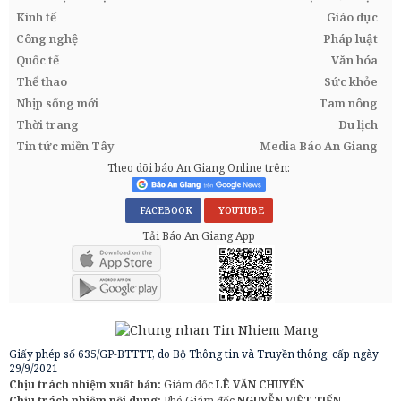
Kinh tế
Giáo dục
Công nghệ
Pháp luật
Quốc tế
Văn hóa
Thể thao
Sức khỏe
Nhịp sống mới
Tam nông
Thời trang
Du lịch
Tin tức miền Tây
Media Báo An Giang
Theo dõi báo An Giang Online trên:
FACEBOOK
YOUTUBE
Tải Báo An Giang App
Giấy phép số 635/GP-BTTTT, do Bộ Thông tin và Truyền thông, cấp ngày
29/9/2021
Chịu trách nhiệm xuất bản:
Giám đốc
LÊ VĂN CHUYỂN
Chịu trách nhiệm nội dung:
Phó Giám đốc
NGUYỄN VIỆT TIẾN