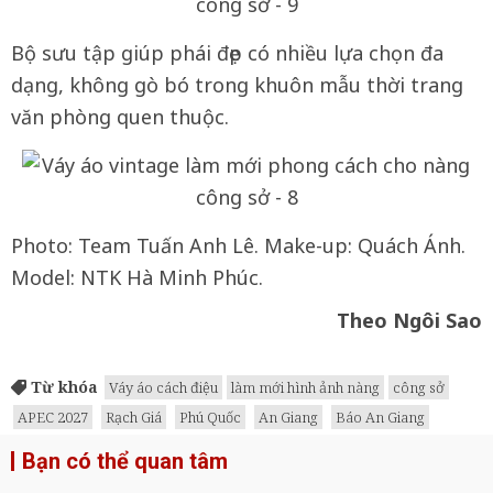
Bộ sưu tập giúp phái đẹp có nhiều lựa chọn đa
dạng, không gò bó trong khuôn mẫu thời trang
văn phòng quen thuộc.
Photo: Team Tuấn Anh Lê. Make-up: Quách Ánh.
Model: NTK Hà Minh Phúc.
Theo Ngôi Sao
Từ khóa
Váy áo cách điệu
làm mới hình ảnh nàng
công sở
APEC 2027
Rạch Giá
Phú Quốc
An Giang
Báo An Giang
Bạn có thể quan tâm