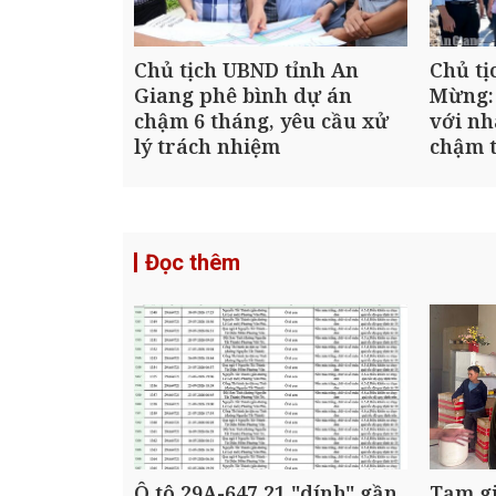
Chủ tịch UBND tỉnh An
Chủ tị
Giang phê bình dự án
Mừng:
chậm 6 tháng, yêu cầu xử
với nh
lý trách nhiệm
chậm t
Đọc thêm
Ô tô 29A-647.21 "dính" gần
Tạm gi