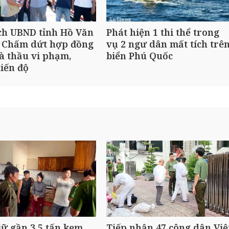
ch UBND tỉnh Hồ Văn
Phát hiện 1 thi thể trong
 Chấm dứt hợp đồng
vụ 2 ngư dân mất tích trê
à thầu vi phạm,
biển Phú Quốc
iến độ
ữ gần 3,5 tấn kem
Tiếp nhận 47 công dân Việ