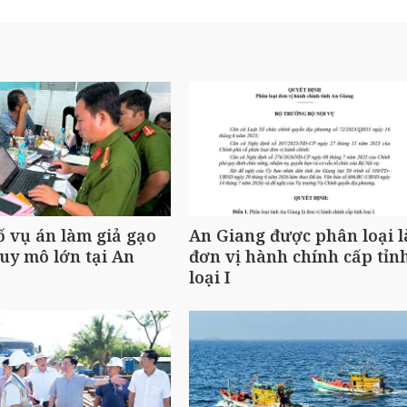
ố vụ án làm giả gạo
An Giang được phân loại l
uy mô lớn tại An
đơn vị hành chính cấp tỉn
loại I