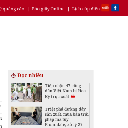
ệ quảng cáo
|
Báo giấy Online
|
Lịch cúp điện
Đọc nhiều
Tiếp nhận 47 công
dân Việt Nam bị Hoa
Kỳ trục xuất
Triệt phá đường dây
sản xuất, mua bán trái
h
phép ma túy
Etomidate, xử lý 37
m