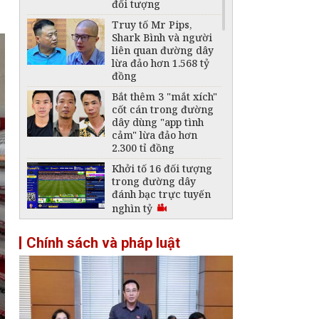
đối tượng
Truy tố Mr Pips,
Shark Bình và người
liên quan đường dây
lừa đảo hơn 1.568 tỷ
đồng
Bắt thêm 3 "mắt xích"
cốt cán trong đường
dây dùng "app tình
cảm" lừa đảo hơn
2.300 tỉ đồng
Khởi tố 16 đối tượng
trong đường dây
đánh bạc trực tuyến
nghìn tỷ
Tạm giữ gần 3,5 tấn
Chính sách và pháp luật
kem dưỡng trắng
không đủ điều kiện
lưu hành
Bắt đối tượng lừa đảo,
nhiều lần phẫu thuật
thẩm mỹ để lẩn trốn