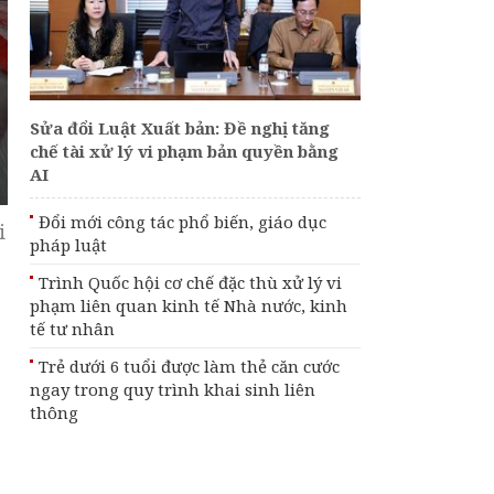
[Infographic] Ngân
hàng Nhà nước cảnh
báo chiêu lừa bóc tách
chip trên thẻ chiếm
đoạt tài sản
Sửa đổi Luật Xuất bản: Đề nghị tăng
chế tài xử lý vi phạm bản quyền bằng
Đổi mới công tác phổ
AI
biến, giáo dục pháp
luật
Đổi mới công tác phổ biến, giáo dục
i
pháp luật
Trình Quốc hội cơ chế
đặc thù xử lý vi phạm
Trình Quốc hội cơ chế đặc thù xử lý vi
liên quan kinh tế Nhà
nước, kinh tế tư nhân
phạm liên quan kinh tế Nhà nước, kinh
tế tư nhân
Trẻ dưới 6 tuổi được làm thẻ căn cước
ngay trong quy trình khai sinh liên
thông