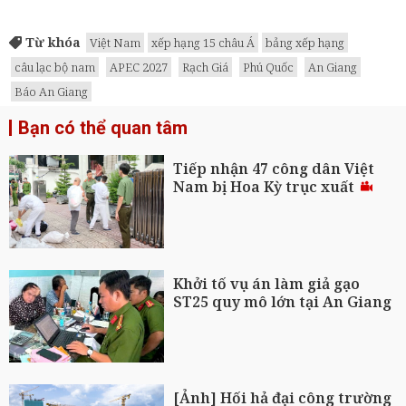
Từ khóa
Việt Nam
xếp hạng 15 châu Á
bảng xếp hạng
câu lạc bộ nam
APEC 2027
Rạch Giá
Phú Quốc
An Giang
Báo An Giang
Bạn có thể quan tâm
Tiếp nhận 47 công dân Việt
Nam bị Hoa Kỳ trục xuất
Khởi tố vụ án làm giả gạo
ST25 quy mô lớn tại An Giang
[Ảnh] Hối hả đại công trường