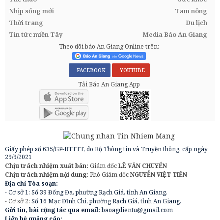
Nhịp sống mới
Tam nông
Thời trang
Du lịch
Tin tức miền Tây
Media Báo An Giang
Theo dõi báo An Giang Online trên:
FACEBOOK
YOUTUBE
Tải Báo An Giang App
Giấy phép số 635/GP-BTTTT, do Bộ Thông tin và Truyền thông, cấp ngày
29/9/2021
Chịu trách nhiệm xuất bản:
Giám đốc
LÊ VĂN CHUYỂN
Chịu trách nhiệm nội dung:
Phó Giám đốc
NGUYỄN VIỆT TIẾN
Địa chỉ Tòa soạn:
- Cơ sở 1: Số 39 Đống Đa, phường Rạch Giá, tỉnh An Giang.
- Cơ sở 2:
Số 16 Mạc Đĩnh Chi, phường Rạch Giá, tỉnh An Giang.
Gửi tin, bài cộng tác qua email:
baoagdientu@gmail.com
Liên hệ quảng cáo: