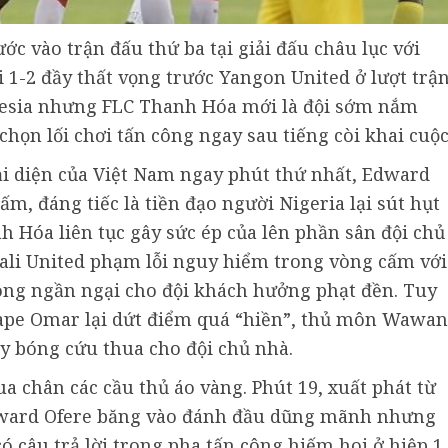
ớc vào trận đấu thứ ba tại giải đấu châu lục với
 1-2 đầy thất vọng trước Yangon United ở lượt trậ
onesia nhưng FLC Thanh Hóa mới là đội sớm nắm
họn lối chơi tấn công ngay sau tiếng còi khai cuộc
ại diện của Việt Nam ngay phút thứ nhất, Edward
m, đáng tiếc là tiền đạo người Nigeria lại sút hụt
 Hóa liên tục gây sức ép của lên phần sân đội chủ
ali United phạm lỗi nguy hiểm trong vòng cấm với
hông ngần ngại cho đội khách hưởng phạt đền. Tuy
Pape Omar lại dứt điểm quá “hiền”, thủ môn Wawan
 bóng cứu thua cho đội chủ nhà.
ua chân các cầu thủ áo vàng. Phút 19, xuất phát từ
Edward Ofere băng vào đánh đầu dũng mãnh nhưng
ó câu trả lời trong pha tấn công hiếm hoi ở hiệp 1,