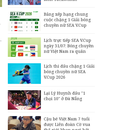
Giải bóng chuyền nữ
SEA V.Cup 2026
Bảng xếp hạng chung
Lịch trực tiếp ASEAN
cuộc chặng 1 Giải bóng
n
Cup 2026: Việt Nam
chuyền nữ SEA V.Cup
gặp Campuchia,
Singapore quyết đấu
.
Indonesia
Lịch trực tiếp SEA V.Cup
ngày 31/07: Bóng chuyền
ASEAN Cup 2026:
nữ Việt Nam ra quân
Tuyển Việt Nam
thẳng tiến vào bán kết
với thành tích nhất
Lịch thi đấu chặng 1 Giải
bảng
bóng chuyền nữ SEA
V.Cup 2026
Lại Lý Huynh đấu "1
chọi 10" ở Đà Nẵng
Cậu bé Việt Nam 7 tuổi
được Liên đoàn Cờ vua
thế giới khen ngợi hết