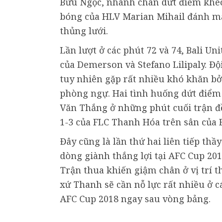
Bửu Ngọc, nhanh chân dứt điểm khéo 
bóng của HLV Marian Mihail đánh mất
thủng lưới.
Lần lượt ở các phút 72 và 74, Bali Un
của Demerson và Stefano Lilipaly. Độ
tuy nhiên gặp rất nhiều khó khăn bởi 
phòng ngự. Hai tình huống dứt điểm
Văn Thắng ở những phút cuối trận đề
1-3 của FLC Thanh Hóa trên sân của B
Đây cũng là lần thứ hai liên tiếp th
dòng giành thắng lợi tại AFC Cup 201
Trận thua khiến giậm chân ở vị trí t
xứ Thanh sẽ cần nỗ lực rất nhiều ở 
AFC Cup 2018 ngay sau vòng bảng.