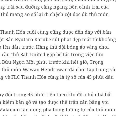
ng trải sau đường căng ngang bên cánh trái của
thủ mang áo số lại đi chệch cột dọc dù thủ môn
 Thanh Hóa cuối cùng cũng được đền đáp với bàn
hật Bản Ryutaro Karube sút phạt đẹp mắt từ khoảng
 lên dẫn trước. Hàng thủ đội bóng áo vàng chơi
 cầu thủ Bali United gặp bế tắc trong việc tìm
Bửu Ngọc. Một phút trước khi hết giờ, Trọng
g thủ môn Wawan Hendrawan đã chơi tập trung và
ng về FLC Thanh Hóa cũng là tỷ số của 45 phút đầu
y đổi trong 45 phút tiếp theo khi đội chủ nhà bắt
m kiếm bàn gỡ và tạo được thế trận cân bằng với
Malaifani tận dụng pha bóng lưỡng lự của thủ môn