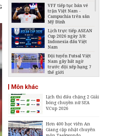
VFF tiếp tục bán vé
G
trận Việt Nam -
Campuchia trên sân
Mỹ Đình
Lịch trực tiếp ASEAN
Cup 2026 ngày 3/8:
Indonesia đấu Việt
Nam
Đội tuyển Futsal Việt
Nam gây bất ngờ
trước đội xếp hạng 7
thế giới
Đội tuyển Việt Nam
Môn khác
thắng thuyết phục
Indonesia, vươn lên
Lịch thi đấu chặng 2 Giải
dẫn đầu bảng A
bóng chuyền nữ SEA
Bảng xếp hạng chung
V.Cup 2026
cuộc chặng 1 Giải
bóng chuyền nữ SEA
V.Cup
Hơn 400 học viên An
Giang cập nhật chuyên
Lịch thi đấu chặng 2
môn Taekwondo