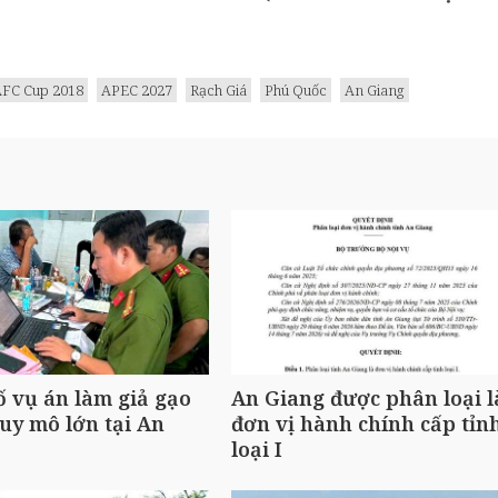
FC Cup 2018
APEC 2027
Rạch Giá
Phú Quốc
An Giang
ố vụ án làm giả gạo
An Giang được phân loại l
uy mô lớn tại An
đơn vị hành chính cấp tỉn
loại I