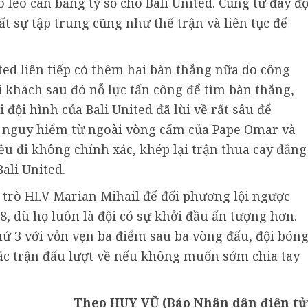
léo cân bằng tỷ số cho Bali United. Cũng từ đây độ
 sự tập trung cũng như thế trận và liên tục để
ited liên tiếp có thêm hai bàn thắng nữa do công
i khách sau đó nỗ lực tấn công để tìm bàn thắng,
đội hình của Bali United đã lùi về rất sâu để
 nguy hiểm từ ngoài vòng cấm của Pape Omar và
u đi không chính xác, khép lại trận thua cay đắng
ali United.
ầy trò HLV Marian Mihail để đối phương lội ngược
8, dù họ luôn là đội có sự khởi đầu ấn tượng hơn.
hứ 3 với vỏn vẹn ba điểm sau ba vòng đấu, đội bón
các trận đấu lượt về nếu không muốn sớm chia tay
Theo HUY VŨ (Báo Nhân dân điện tử