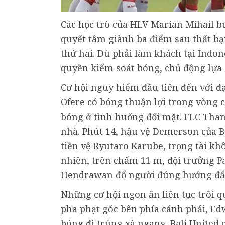
Các học trò của HLV Marian Mihail bư
quyết tâm giành ba điểm sau thất bại
thứ hai. Dù phải làm khách tại Ind
quyền kiểm soát bóng, chủ động lựa c
Cơ hội nguy hiểm đầu tiên đến với đ
Ofere có bóng thuận lợi trong vòng cấ
bóng ở tình huống đối mặt. FLC Thanh
nhà. Phút 14, hậu vệ Demerson của B
tiền vệ Ryutaro Karube, trọng tài k
nhiên, trên chấm 11 m, đội trưởng 
Hendrawan đổ người đúng hướng đẩy
Những cơ hội ngon ăn liên tục trôi q
pha phạt góc bên phía cánh phải, 
bóng đi trúng xà ngang. Bali United c