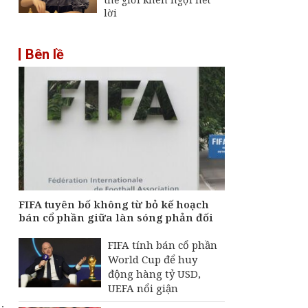
lời
Bên lề
FIFA tuyên bố không từ bỏ kế hoạch
bán cổ phần giữa làn sóng phản đối
FIFA tính bán cổ phần
World Cup để huy
động hàng tỷ USD,
UEFA nổi giận