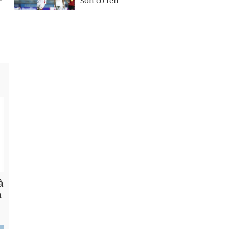
Son có tên
à
h