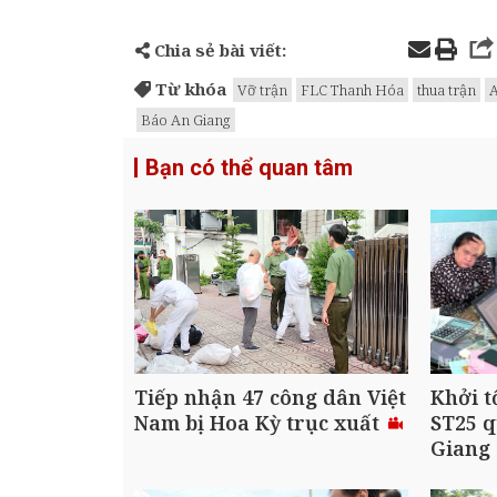
Chia sẻ bài viết:
Từ khóa
Vỡ trận
FLC Thanh Hóa
thua trận
A
Báo An Giang
Bạn có thể quan tâm
Tiếp nhận 47 công dân Việt
Khởi t
Nam bị Hoa Kỳ trục xuất
ST25 q
Giang