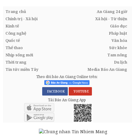
Trang chủ
An Giang 24 giờ
Chính trị - Xã hội
Xã hội - Từ thiện
Kinh tế
Giáo dục
Công nghệ
Pháp luật
Quốc tế
Văn hóa
Thể thao
Sức khỏe
Nhịp sống mới
Tam nông
Thời trang
Du lịch
Tin tức miền Tây
Media Báo An Giang
Theo dõi báo An Giang Online trên:
FACEBOOK
YOUTUBE
Tải Báo An Giang App