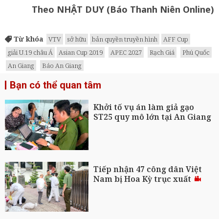
Theo NHẬT DUY (Báo Thanh Niên Online)
Từ khóa
VTV
sở hữu
bản quyền truyền hình
AFF Cup
giải U.19 châu Á
Asian Cup 2019
APEC 2027
Rạch Giá
Phú Quốc
An Giang
Báo An Giang
Bạn có thể quan tâm
Khởi tố vụ án làm giả gạo
ST25 quy mô lớn tại An Giang
Tiếp nhận 47 công dân Việt
Nam bị Hoa Kỳ trục xuất