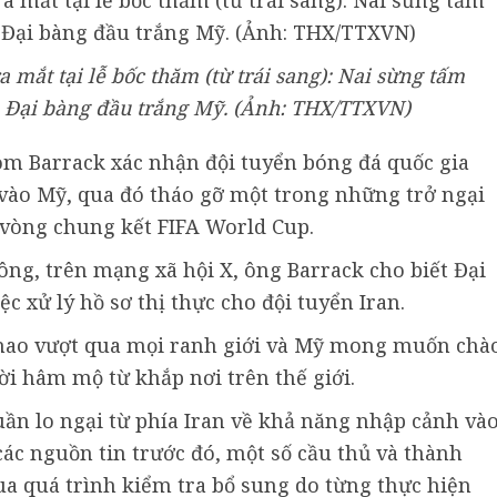
 mắt tại lễ bốc thăm (từ trái sang): Nai sừng tấm
 Đại bàng đầu trắng Mỹ. (Ảnh: THX/TTXVN)
Tom Barrack xác nhận đội tuyển bóng đá quốc gia
 vào Mỹ, qua đó tháo gỡ một trong những trở ngại
 vòng chung kết FIFA World Cup.
g, trên mạng xã hội X, ông Barrack cho biết Đại
c xử lý hồ sơ thị thực cho đội tuyển Iran.
hao vượt qua mọi ranh giới và Mỹ mong muốn chà
i hâm mộ từ khắp nơi trên thế giới.
tuần lo ngại từ phía Iran về khả năng nhập cảnh và
ác nguồn tin trước đó, một số cầu thủ và thành
ua quá trình kiểm tra bổ sung do từng thực hiện