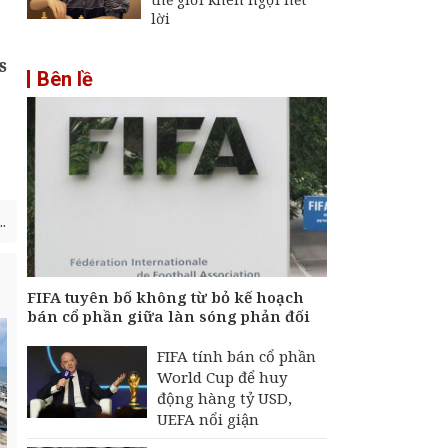
lời
s
Bên lề
.
FIFA tuyên bố không từ bỏ kế hoạch
bán cổ phần giữa làn sóng phản đối
FIFA tính bán cổ phần
World Cup để huy
động hàng tỷ USD,
UEFA nổi giận