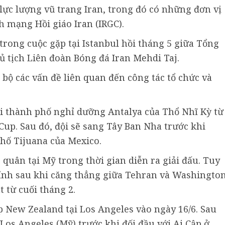
lực lượng vũ trang Iran, trong đó có những đơn vị
h mạng Hồi giáo Iran (IRGC).
trong cuộc gặp tại Istanbul hồi tháng 5 giữa Tổng
ủ tịch Liên đoàn Bóng đá Iran Mehdi Taj.
 bộ các vấn đề liên quan đến công tác tổ chức và
ại thành phố nghỉ dưỡng Antalya của Thổ Nhĩ Kỳ từ
up. Sau đó, đội sẽ sang Tây Ban Nha trước khi
phố Tijuana của Mexico.
 quân tại Mỹ trong thời gian diễn ra giải đấu. Tuy
hỉnh sau khi căng thẳng giữa Tehran và Washingto
 từ cuối tháng 2.
ặp New Zealand tại Los Angeles vào ngày 16/6. Sau
 Los Angeles (Mỹ) trước khi đối đầu với Ai Cập ở