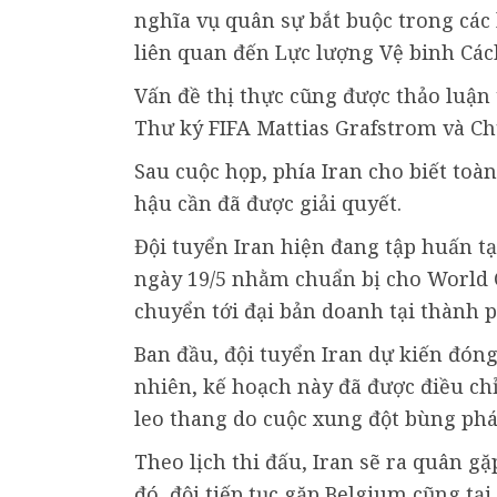
nghĩa vụ quân sự bắt buộc trong các 
liên quan đến Lực lượng Vệ binh Các
Vấn đề thị thực cũng được thảo luận 
Thư ký FIFA Mattias Grafstrom và Ch
Sau cuộc họp, phía Iran cho biết toàn
hậu cần đã được giải quyết.
Đội tuyển Iran hiện đang tập huấn t
ngày 19/5 nhằm chuẩn bị cho World C
chuyển tới đại bản doanh tại thành 
Ban đầu, đội tuyển Iran dự kiến đóng
nhiên, kế hoạch này đã được điều c
leo thang do cuộc xung đột bùng phát
Theo lịch thi đấu, Iran sẽ ra quân g
đó, đội tiếp tục gặp Belgium cũng tại