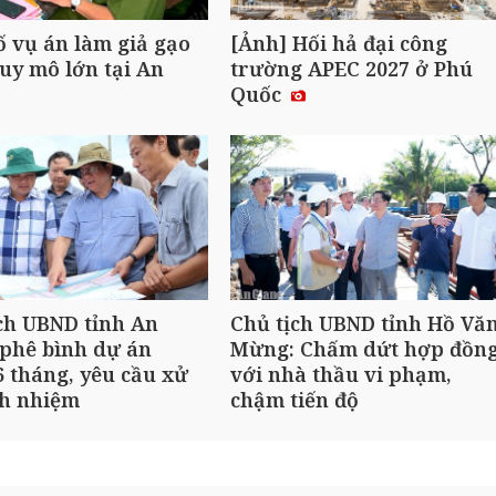
ố vụ án làm giả gạo
[Ảnh] Hối hả đại công
uy mô lớn tại An
trường APEC 2027 ở Phú
Quốc
ch UBND tỉnh An
Chủ tịch UBND tỉnh Hồ Vă
phê bình dự án
Mừng: Chấm dứt hợp đồn
 tháng, yêu cầu xử
với nhà thầu vi phạm,
ch nhiệm
chậm tiến độ