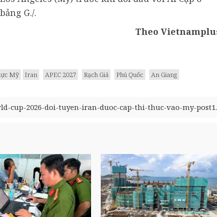
bảng G./.
Theo Vietnamplu
thực Mỹ
Iran
APEC 2027
Rạch Giá
Phú Quốc
An Giang
d-cup-2026-doi-tuyen-iran-duoc-cap-thi-thuc-vao-my-post1..