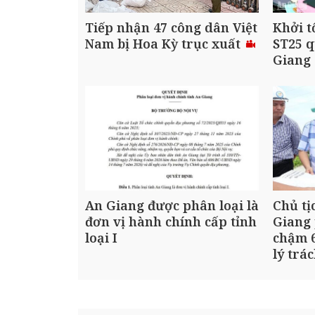
Tiếp nhận 47 công dân Việt
Khởi t
Nam bị Hoa Kỳ trục xuất
ST25 q
Giang
An Giang được phân loại là
Chủ tị
đơn vị hành chính cấp tỉnh
Giang 
loại I
chậm 6
lý trá