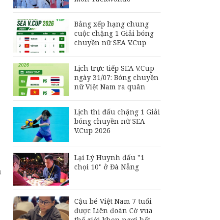
thắng thuyết phục
Indonesia, vươn lên
dẫn đầu bảng A
Bảng xếp hạng chung
Bảng xếp hạng chung
cuộc chặng 1 Giải bóng
cuộc chặng 1 Giải
chuyền nữ SEA V.Cup
bóng chuyền nữ SEA
V.Cup
Lịch trực tiếp SEA V.Cup
Lịch thi đấu chặng 2
ngày 31/07: Bóng chuyền
Giải bóng chuyền nữ
nữ Việt Nam ra quân
SEA V.Cup 2026
Lịch thi đấu chặng 1 Giải
bóng chuyền nữ SEA
V.Cup 2026
Lại Lý Huynh đấu "1
chọi 10" ở Đà Nẵng
n
Cậu bé Việt Nam 7 tuổi
được Liên đoàn Cờ vua
thế giới khen ngợi hết