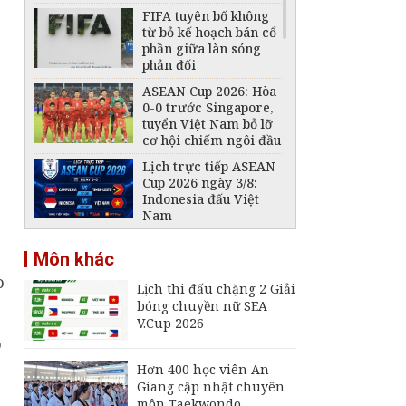
FIFA tuyên bố không
từ bỏ kế hoạch bán cổ
phần giữa làn sóng
phản đối
ASEAN Cup 2026: Hòa
0-0 trước Singapore,
tuyển Việt Nam bỏ lỡ
cơ hội chiếm ngôi đầu
Lịch trực tiếp ASEAN
Cup 2026 ngày 3/8:
Indonesia đấu Việt
Nam
VFF tiếp tục bán vé
Môn khác
trận Việt Nam -
Campuchia trên sân
o
Lịch thi đấu chặng 2 Giải
Mỹ Đình
bóng chuyền nữ SEA
Đội tuyển Futsal Việt
V.Cup 2026
Nam gây bất ngờ
o
trước đội xếp hạng 7
thế giới
Hơn 400 học viên An
Giang cập nhật chuyên
Đội tuyển Việt Nam
môn Taekwondo