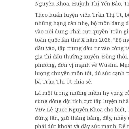
Nguyên Khoa, Huỳnh Thị Yến Bảo,
Theo huấn luyện viên Trần Thị Út, b
những hạng cân nhẹ, bộ môn đang đầu
vào nội dung Thái cực quyền Trần gia
toàn quốc lần thứ X năm 2026. “Bộ 
đầu vào, tập trung đầu tư vào công t
gia thi đấu thường xuyên. Đồng thời,
phương, đơn vị mạnh về Wushu. Mục 
lượng chuyên môn tốt, đủ sức cạnh tr
bà Trần Thị Út chia sẻ.
Là một trong những niềm hy vọng c
cùng đồng đội tích cực tập luyện nhằm
VĐV Lê Quốc Nguyên Khoa cho biết, T
đứng tấn, giữ thăng bằng, đẩy, nhả
phải dứt khoát và đầy sức mạnh. Để th