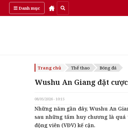
Thứ hai, ngày 10/08/2026
Danh mục
Trang chủ
Thể thao
Bóng đá
Wushu An Giang đặt cược 
08/05/2026 - 10:15
Những năm gần đây, Wushu An Giang
sau những tấm huy chương là quá t
động viên (VĐV) kế cận.