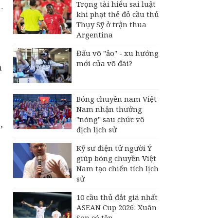
Trọng tài hiểu sai luật
…
khi phạt thẻ đỏ cầu thủ
Thụy Sỹ ở trận thua
Argentina
Đấu võ "ảo" - xu hướng
mới của võ đài?
n
Bóng chuyền nam Việt
Nam nhận thưởng
"nóng" sau chức vô
,
địch lịch sử
Kỹ sư điện tử người Ý
giúp bóng chuyền Việt
Nam tạo chiến tích lịch
sử
10 cầu thủ đắt giá nhất
ASEAN Cup 2026: Xuân
Son có tên