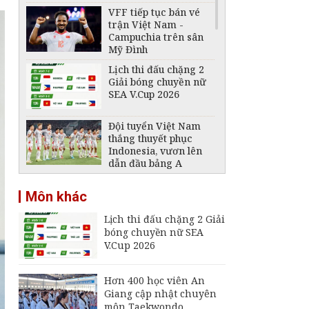
VFF tiếp tục bán vé
trận Việt Nam -
Campuchia trên sân
Mỹ Đình
Lịch thi đấu chặng 2
Giải bóng chuyền nữ
SEA V.Cup 2026
Đội tuyển Việt Nam
thắng thuyết phục
Indonesia, vươn lên
dẫn đầu bảng A
Lịch trực tiếp ASEAN
Môn khác
Cup 2026: Việt Nam
gặp Campuchia,
Lịch thi đấu chặng 2 Giải
Singapore quyết đấu
bóng chuyền nữ SEA
Indonesia
V.Cup 2026
ASEAN Cup 2026:
Tuyển Việt Nam
thẳng tiến vào bán kết
Hơn 400 học viên An
với thành tích nhất
Giang cập nhật chuyên
bảng
môn Taekwondo