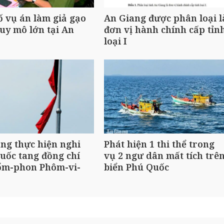
ố vụ án làm giả gạo
An Giang được phân loại l
uy mô lớn tại An
đơn vị hành chính cấp tỉn
loại I
ng thực hiện nghi
Phát hiện 1 thi thể trong
uốc tang đồng chí
vụ 2 ngư dân mất tích trê
ổm-phon Phôm-vi-
biển Phú Quốc