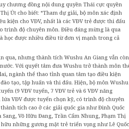
huy chương đồng nội dung quyền Thái cực quyền
Thị Út cho biết: “Tham dự giải, bộ môn xác định
u kiện cho VĐV, nhất là các VĐV trẻ được thi đấu
cao trình độ chuyên môn. Điều đáng mừng là qua
 và học được nhiều điều từ đơn vị mạnh trong cả
ian qua, nhưng thành tích Wushu An Giang vẫn còn
 nước. Với quyết tâm đưa Wushu trở thành môn th
lai, ngành thể thao tỉnh quan tâm tạo điều kiện
, đào tạo, tập huấn và thi đấu. Hiện, bộ môn Wushu
 tuyến (9 VĐV tuyển, 7 VĐV trẻ và 6 VĐV năng
 là lứa VĐV được tuyển chọn kỹ, có trình độ chuyên
thành tích cao ở các giải quốc gia như Đinh Quốc
h Sang, Võ Hữu Đang, Trần Cẩm Nhung, Phạm Thị
hữu những gương mặt trẻ triển vọng như Lê Quố