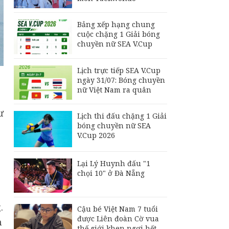
Thái Lan toàn thắng ở
ASEAN Cup 2026,
Bảng xếp hạng chung
Madam Pang thưởng
cuộc chặng 1 Giải bóng
nóng 1,5 tỷ đồng
chuyền nữ SEA V.Cup
Lịch trực tiếp SEA V.Cup
ngày 31/07: Bóng chuyền
nữ Việt Nam ra quân
ư
Lịch thi đấu chặng 1 Giải
bóng chuyền nữ SEA
V.Cup 2026
Lại Lý Huynh đấu "1
chọi 10" ở Đà Nẵng
.
Cậu bé Việt Nam 7 tuổi
được Liên đoàn Cờ vua
m
thế giới khen ngợi hết