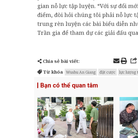
gian nỗ lực tập luyện. “Với sự đổi m
điểm, đòi hỏi chúng tôi phải nỗ lực 
trung rèn luyện các bài biểu diễn nh
Trần gia để tham dự các giải đấu qu
Chia sẻ bài viết:
Từ khóa
Wushu An Giang
đặt cược
lực lượng 
Bạn có thể quan tâm