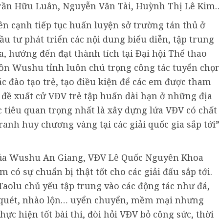
 Trần Hữu Luân, Nguyễn Văn Tài, Huỳnh Thị Lê Kim
ên cạnh tiếp tục huấn luyện sở trường tán thủ ở
 tư phát triển các nội dung biểu diễn, tập trung
, hướng đến đạt thành tích tại Đại hội Thể thao
môn Wushu tỉnh luôn chú trọng công tác tuyển chọ
ác đào tạo trẻ, tạo điều kiện để các em được tham
 đề xuất cử VĐV trẻ tập huấn dài hạn ở những địa
tiêu quan trọng nhất là xây dựng lứa VĐV có chất
anh huy chương vàng tại các giải quốc gia sắp tới”
ủa Wushu An Giang, VĐV Lê Quốc Nguyên Khoa
 có sự chuẩn bị thật tốt cho các giải đấu sắp tới.
aolu chủ yếu tập trung vào các động tác như đá,
y quét, nhào lộn… uyển chuyển, mềm mại nhưng
ực hiện tốt bài thi, đòi hỏi VĐV bỏ công sức, thời