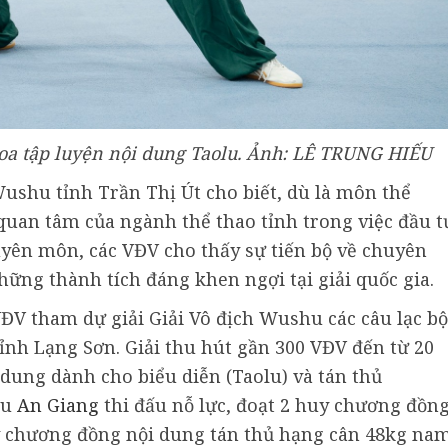
a tập luyện nội dung Taolu. Ảnh: LÊ TRUNG HIẾU
shu tỉnh Trần Thị Út cho biết, dù là môn thể
quan tâm của ngành thể thao tỉnh trong việc đầu t
huyên môn, các VĐV cho thấy sự tiến bộ về chuyên
những thành tích đáng khen ngợi tại giải quốc gia.
V tham dự giải Giải Vô địch Wushu các câu lạc bộ
tỉnh Lạng Sơn. Giải thu hút gần 300 VĐV đến từ 20
i dung dành cho biểu diễn (Taolu) và tán thủ
hu
An Giang
thi đấu nỗ lực, đoạt 2 huy chương đồng
 chương đồng nội dung tán thủ hạng cân 48kg na