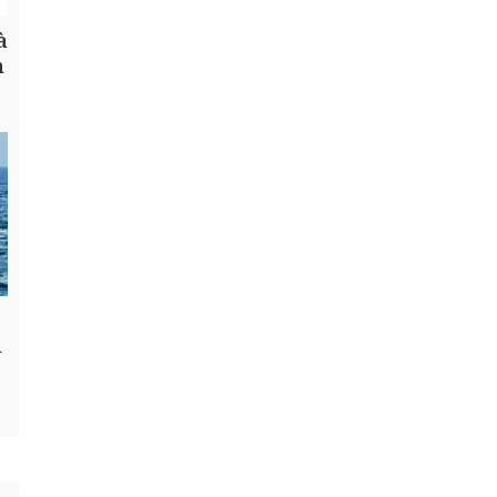
à
h
n