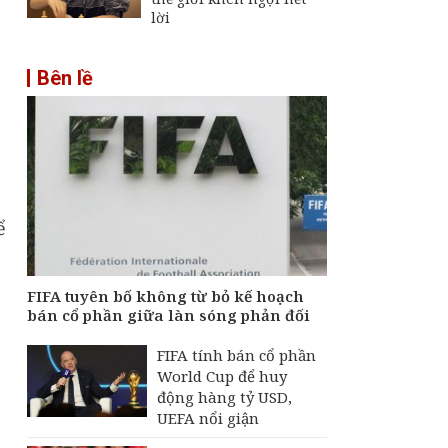
lời
Bên lề
ể
FIFA tuyên bố không từ bỏ kế hoạch
bán cổ phần giữa làn sóng phản đối
FIFA tính bán cổ phần
World Cup để huy
động hàng tỷ USD,
UEFA nổi giận
c