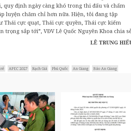
ới, quy định ngày càng khó trong thi đấu và chấm
tập luyện chăm chỉ hơn nữa. Hiện, tôi đang tập
ư Thái cực quạt, Thái cực quyền, Thái cực kiếm
an trọng sắp tới”, VĐV Lê Quốc Nguyên Khoa chia sẻ
LÊ TRUNG HIẾ
trẻ
APEC 2027
Rạch Giá
Phú Quốc
An Giang
Báo An Giang