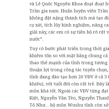
và Lê Quốc Nguyên Khoa đoạt đoạt 
Trần gia nam. Huấn luyện viên Trần 
không đặt nặng thành tích mà tạo điề
cọ xát, tích lũy kinh nghiệm, nâng 
giải này, các em có sự tiến bộ rõ rệt
nước”.
Tuy có bước phát triển trong thời g
khiêm tốn so với mặt bằng chung cả
thao thế mạnh của tỉnh trong tương 
thuận lợi trong công tác tuyển chọn
tỉnh đang đào tạo hơn 20 VĐV ở cả 3
khiếu), với tuổi đời còn rất trẻ. Đây
môn khá tốt. Ngoài các VĐV từng đạt 
Kiệt, Nguyễn Văn Tèo, Nguyễn Than
Tố Như… bộ môn Wushu tỉnh còn sở 