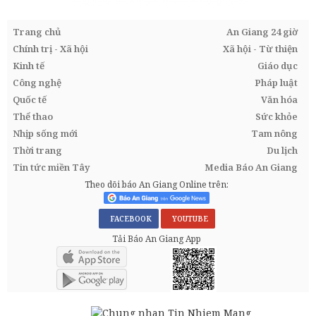
Trang chủ
An Giang 24 giờ
Chính trị - Xã hội
Xã hội - Từ thiện
Kinh tế
Giáo dục
Công nghệ
Pháp luật
Quốc tế
Văn hóa
Thể thao
Sức khỏe
Nhịp sống mới
Tam nông
Thời trang
Du lịch
Tin tức miền Tây
Media Báo An Giang
Theo dõi báo An Giang Online trên:
FACEBOOK
YOUTUBE
Tải Báo An Giang App