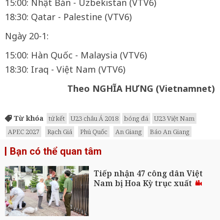
15:00: Nhật Bản - Uzbekistan (VTV6)
18:30: Qatar - Palestine (VTV6)
Ngày 20-1:
15:00: Hàn Quốc - Malaysia (VTV6)
18:30: Iraq - Việt Nam (VTV6)
Theo NGHĨA HƯNG (Vietnamnet)
Từ khóa
tứ kết
U23 châu Á 2018
bóng đá
U23 Việt Nam
APEC 2027
Rạch Giá
Phú Quốc
An Giang
Báo An Giang
Bạn có thể quan tâm
Tiếp nhận 47 công dân Việt
Nam bị Hoa Kỳ trục xuất