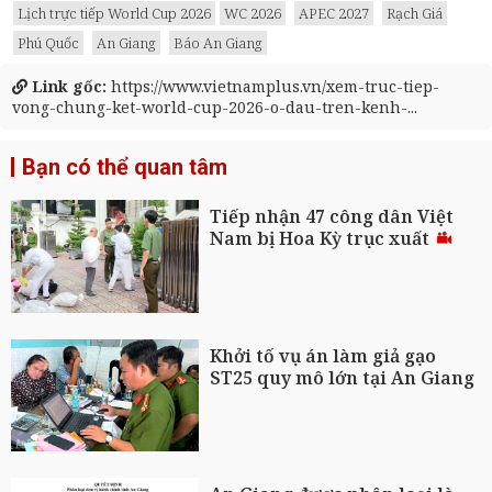
Lịch trực tiếp World Cup 2026
WC 2026
APEC 2027
Rạch Giá
Phú Quốc
An Giang
Báo An Giang
Link gốc:
https://www.vietnamplus.vn/xem-truc-tiep-
vong-chung-ket-world-cup-2026-o-dau-tren-kenh-...
Bạn có thể quan tâm
Tiếp nhận 47 công dân Việt
Nam bị Hoa Kỳ trục xuất
Khởi tố vụ án làm giả gạo
ST25 quy mô lớn tại An Giang