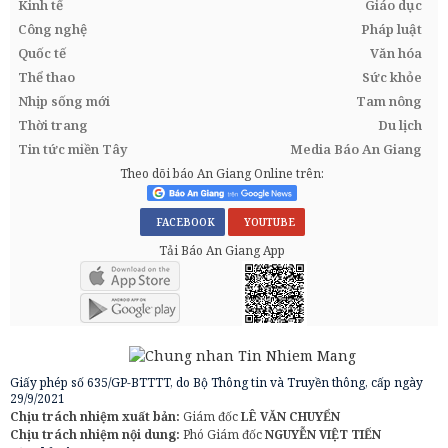
Kinh tế
Giáo dục
Công nghệ
Pháp luật
Quốc tế
Văn hóa
Thể thao
Sức khỏe
Nhịp sống mới
Tam nông
Thời trang
Du lịch
Tin tức miền Tây
Media Báo An Giang
Theo dõi báo An Giang Online trên:
FACEBOOK
YOUTUBE
Tải Báo An Giang App
Giấy phép số 635/GP-BTTTT, do Bộ Thông tin và Truyền thông, cấp ngày
29/9/2021
Chịu trách nhiệm xuất bản:
Giám đốc
LÊ VĂN CHUYỂN
Chịu trách nhiệm nội dung:
Phó Giám đốc
NGUYỄN VIỆT TIẾN