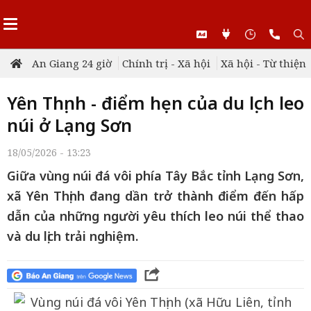
An Giang 24 giờ
Chính trị - Xã hội
Xã hội - Từ thiện
Yên Thịnh - điểm hẹn của du lịch leo
núi ở Lạng Sơn
18/05/2026 - 13:23
Giữa vùng núi đá vôi phía Tây Bắc tỉnh Lạng Sơn,
xã Yên Thịnh đang dần trở thành điểm đến hấp
dẫn của những người yêu thích leo núi thể thao
và du lịch trải nghiệm.