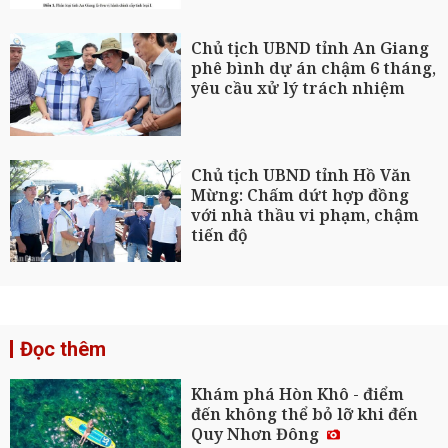
Chủ tịch UBND tỉnh An Giang
phê bình dự án chậm 6 tháng,
yêu cầu xử lý trách nhiệm
Chủ tịch UBND tỉnh Hồ Văn
Mừng: Chấm dứt hợp đồng
với nhà thầu vi phạm, chậm
tiến độ
Đọc thêm
Khám phá Hòn Khô - điểm
đến không thể bỏ lỡ khi đến
Quy Nhơn Đông