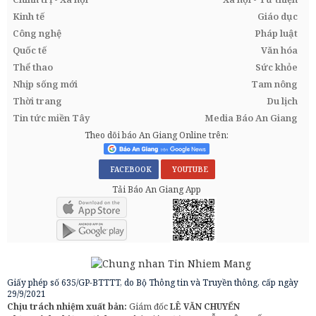
Kinh tế
Giáo dục
Công nghệ
Pháp luật
Quốc tế
Văn hóa
Thể thao
Sức khỏe
Nhịp sống mới
Tam nông
Thời trang
Du lịch
Tin tức miền Tây
Media Báo An Giang
Theo dõi báo An Giang Online trên:
FACEBOOK
YOUTUBE
Tải Báo An Giang App
Giấy phép số 635/GP-BTTTT, do Bộ Thông tin và Truyền thông, cấp ngày
29/9/2021
Chịu trách nhiệm xuất bản:
Giám đốc
LÊ VĂN CHUYỂN