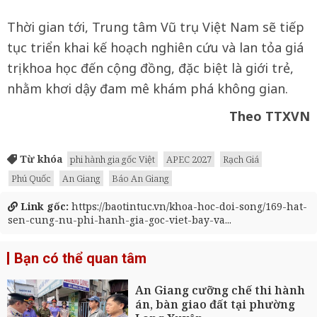
Thời gian tới, Trung tâm Vũ trụ Việt Nam sẽ tiếp
tục triển khai kế hoạch nghiên cứu và lan tỏa giá
trị khoa học đến cộng đồng, đặc biệt là giới trẻ,
nhằm khơi dậy đam mê khám phá không gian.
Theo TTXVN
Từ khóa
phi hành gia gốc Việt
APEC 2027
Rạch Giá
Phú Quốc
An Giang
Báo An Giang
Link gốc:
https://baotintuc.vn/khoa-hoc-doi-song/169-hat-
sen-cung-nu-phi-hanh-gia-goc-viet-bay-va...
Bạn có thể quan tâm
An Giang cưỡng chế thi hành
án, bàn giao đất tại phường