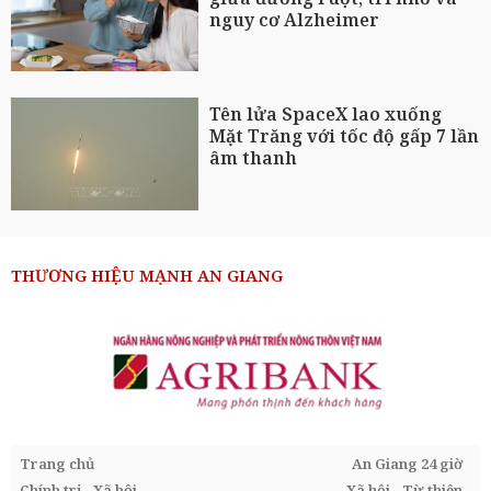
nguy cơ Alzheimer
Tên lửa SpaceX lao xuống
Mặt Trăng với tốc độ gấp 7 lần
âm thanh
THƯƠNG HIỆU MẠNH AN GIANG
Trang chủ
An Giang 24 giờ
Chính trị - Xã hội
Xã hội - Từ thiện