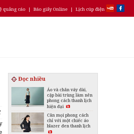
ệ quảng cáo
|
Báo giấy Online
|
Lịch cúp điện
Đọc nhiều
Áo và chân váy dài,
cặp bài trùng làm nên
phong cách thanh lịch
hiện đại
Cân mọi phong cách
chỉ với một chiếc áo
y
blazer đen thanh lịch
ẹ