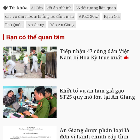
Từ khóa
Ai Cập
kết án tử hình
36 đối tượng liên quan
các vụ đánh bom khủng bố đẫm máu
APEC 2027
Rạch Giá
Phú Quốc
An Giang
Báo An Giang
Bạn có thể quan tâm
Tiếp nhận 47 công dân Việt
Nam bị Hoa Kỳ trục xuất
Khởi tố vụ án làm giả gạo
ST25 quy mô lớn tại An Giang
An Giang được phân loại là
đơn vị hành chính cấp tỉnh