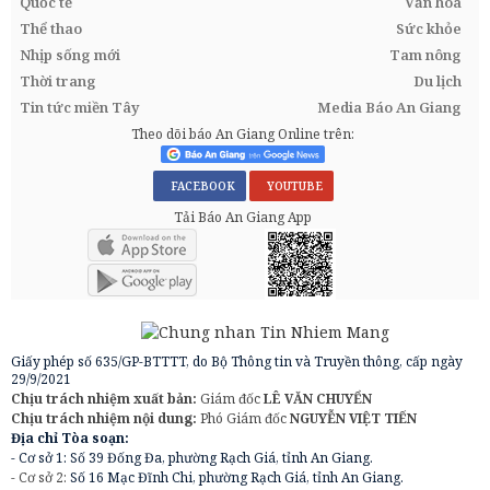
Quốc tế
Văn hóa
Thể thao
Sức khỏe
Nhịp sống mới
Tam nông
Thời trang
Du lịch
Tin tức miền Tây
Media Báo An Giang
Theo dõi báo An Giang Online trên:
FACEBOOK
YOUTUBE
Tải Báo An Giang App
Giấy phép số 635/GP-BTTTT, do Bộ Thông tin và Truyền thông, cấp ngày
29/9/2021
Chịu trách nhiệm xuất bản:
Giám đốc
LÊ VĂN CHUYỂN
Chịu trách nhiệm nội dung:
Phó Giám đốc
NGUYỄN VIỆT TIẾN
Địa chỉ Tòa soạn:
- Cơ sở 1: Số 39 Đống Đa, phường Rạch Giá, tỉnh An Giang.
- Cơ sở 2:
Số 16 Mạc Đĩnh Chi, phường Rạch Giá, tỉnh An Giang.