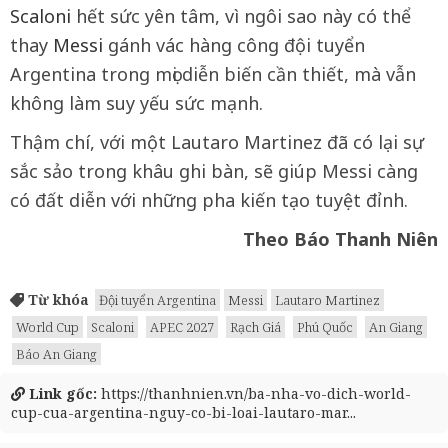
Scaloni
hết sức yên tâm, vì ngôi sao này có thể
thay
Messi
gánh vác hàng công đội tuyển
Argentina trong mọi diễn biến cần thiết, mà vẫn
không làm suy yếu sức mạnh.
Thậm chí, với một Lautaro Martinez đã có lại sự
sắc sảo trong khâu ghi bàn, sẽ giúp Messi càng
có đất diễn với những pha kiến tạo tuyệt đỉnh.
Theo Báo Thanh Niên
Từ khóa
Đội tuyển Argentina
Messi
Lautaro Martinez
World Cup
Scaloni
APEC 2027
Rạch Giá
Phú Quốc
An Giang
Báo An Giang
Link gốc:
https://thanhnien.vn/ba-nha-vo-dich-world-
cup-cua-argentina-nguy-co-bi-loai-lautaro-mar...