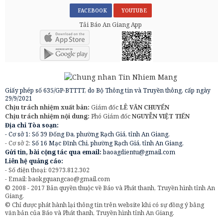
FACEBOOK
YOUTUBE
Tải Báo An Giang App
Giấy phép số 635/GP-BTTTT, do Bộ Thông tin và Truyền thông, cấp ngày
29/9/2021
Chịu trách nhiệm xuất bản:
Giám đốc
LÊ VĂN CHUYỂN
Chịu trách nhiệm nội dung:
Phó Giám đốc
NGUYỄN VIỆT TIẾN
Địa chỉ Tòa soạn:
- Cơ sở 1: Số 39 Đống Đa, phường Rạch Giá, tỉnh An Giang.
- Cơ sở 2:
Số 16 Mạc Đĩnh Chi, phường Rạch Giá, tỉnh An Giang.
Gửi tin, bài cộng tác qua email:
baoagdientu@gmail.com
Liên hệ quảng cáo:
- Số điện thoại: 02973.812.302
- Email:
baokgquangcao@gmail.com
© 2008 - 2017 Bản quyền thuộc về Báo và Phát thanh, Truyền hình tỉnh An
Giang.
© Chỉ được phát hành lại thông tin trên website khi có sự đồng ý bằng
văn bản của Báo và Phát thanh, Truyền hình tỉnh An Giang.