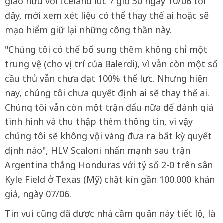
giao hữu với Iceland lúc 7 giờ 30 ngày 10/06 tới
đây, mới xem xét liệu có thể thay thế ai hoặc sẽ
mạo hiểm giữ lại những công thần này.
"Chúng tôi có thể bổ sung thêm không chỉ một
trung vệ (cho vị trí của Balerdi), vì vẫn còn một số
cầu thủ vẫn chưa đạt 100% thể lực. Nhưng hiện
nay, chúng tôi chưa quyết định ai sẽ thay thế ai.
Chúng tôi vẫn còn một trận đấu nữa để đánh giá
tình hình và thu thập thêm thông tin, vì vậy
chúng tôi sẽ không vội vàng đưa ra bất kỳ quyết
định nào", HLV Scaloni nhấn mạnh sau trận
Argentina thắng Honduras với tỷ số 2-0 trên sân
Kyle Field ở Texas (Mỹ) chật kín gần 100.000 khán
giả, ngày 07/06.
Tin vui cũng đã được nhà cầm quân này tiết lộ, là