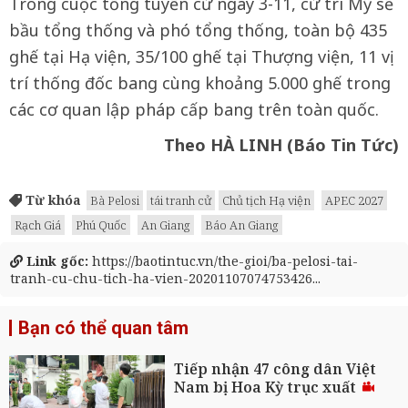
Trong cuộc tổng tuyển cử ngày 3-11, cử tri Mỹ sẽ
bầu tổng thống và phó tổng thống, toàn bộ 435
ghế tại Hạ viện, 35/100 ghế tại Thượng viện, 11 vị
trí thống đốc bang cùng khoảng 5.000 ghế trong
các cơ quan lập pháp cấp bang trên toàn quốc.
Theo HÀ LINH (Báo Tin Tức)
Từ khóa
Bà Pelosi
tái tranh cử
Chủ tịch Hạ viện
APEC 2027
Rạch Giá
Phú Quốc
An Giang
Báo An Giang
Link gốc:
https://baotintuc.vn/the-gioi/ba-pelosi-tai-
tranh-cu-chu-tich-ha-vien-20201107074753426...
Bạn có thể quan tâm
Tiếp nhận 47 công dân Việt
Nam bị Hoa Kỳ trục xuất