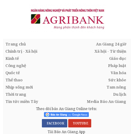
Trang chủ
An Giang 24 giờ
Chính trị - Xã hội
Xã hội - Từ thiện
Kinh tế
Giáo dục
Công nghệ
Pháp luật
Quốc tế
Văn hóa
Thể thao
Sức khỏe
Nhịp sống mới
Tam nông
Thời trang
Du lịch
Tin tức miền Tây
Media Báo An Giang
Theo dõi báo An Giang Online trên:
FACEBOOK
YOUTUBE
Tải Báo An Giang App