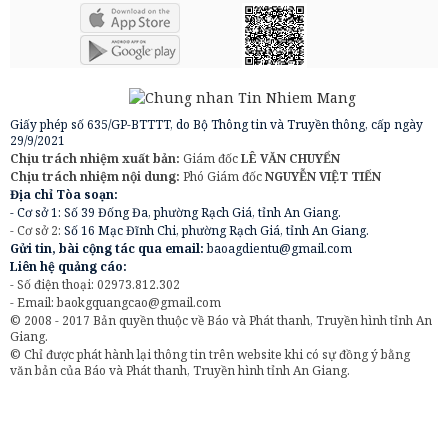
Giấy phép số 635/GP-BTTTT, do Bộ Thông tin và Truyền thông, cấp ngày
29/9/2021
Chịu trách nhiệm xuất bản:
Giám đốc
LÊ VĂN CHUYỂN
Chịu trách nhiệm nội dung:
Phó Giám đốc
NGUYỄN VIỆT TIẾN
Địa chỉ Tòa soạn:
- Cơ sở 1: Số 39 Đống Đa, phường Rạch Giá, tỉnh An Giang.
- Cơ sở 2:
Số 16 Mạc Đĩnh Chi, phường Rạch Giá, tỉnh An Giang.
Gửi tin, bài cộng tác qua email:
baoagdientu@gmail.com
Liên hệ quảng cáo:
- Số điện thoại: 02973.812.302
- Email:
baokgquangcao@gmail.com
© 2008 - 2017 Bản quyền thuộc về Báo và Phát thanh, Truyền hình tỉnh An
Giang.
© Chỉ được phát hành lại thông tin trên website khi có sự đồng ý bằng
văn bản của Báo và Phát thanh, Truyền hình tỉnh An Giang.