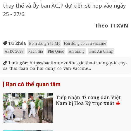
thay thế và Ủy ban ACIP dự kiến sẽ họp vào ngày
25 - 27/6.
Theo TTXVN
Từ khóa
Bộ trưởng Y tế Mỹ
Hội đồng cố vấn vaccine
APEC 2027
Rạch Giá
Phú Quốc
An Giang
Báo An Giang
Link gốc:
https://baotintuc.vn/the-gioi/bo-truong-y-te-my-
sa-thai-toan-bo-hoi-dong-co-van-vaccine...
Bạn có thể quan tâm
Tiếp nhận 47 công dân Việt
Nam bị Hoa Kỳ trục xuất