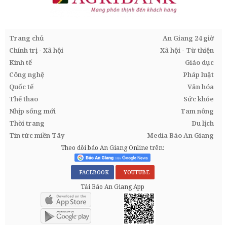
Trang chủ
An Giang 24 giờ
Chính trị - Xã hội
Xã hội - Từ thiện
Kinh tế
Giáo dục
Công nghệ
Pháp luật
Quốc tế
Văn hóa
Thể thao
Sức khỏe
Nhịp sống mới
Tam nông
Thời trang
Du lịch
Tin tức miền Tây
Media Báo An Giang
Theo dõi báo An Giang Online trên:
FACEBOOK
YOUTUBE
Tải Báo An Giang App