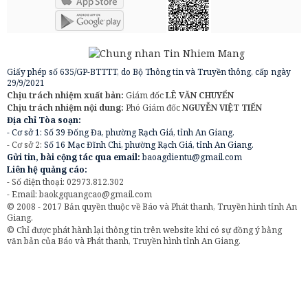
Giấy phép số 635/GP-BTTTT, do Bộ Thông tin và Truyền thông, cấp ngày
29/9/2021
Chịu trách nhiệm xuất bản:
Giám đốc
LÊ VĂN CHUYỂN
Chịu trách nhiệm nội dung:
Phó Giám đốc
NGUYỄN VIỆT TIẾN
Địa chỉ Tòa soạn:
- Cơ sở 1: Số 39 Đống Đa, phường Rạch Giá, tỉnh An Giang.
- Cơ sở 2:
Số 16 Mạc Đĩnh Chi, phường Rạch Giá, tỉnh An Giang.
Gửi tin, bài cộng tác qua email:
baoagdientu@gmail.com
Liên hệ quảng cáo:
- Số điện thoại: 02973.812.302
- Email:
baokgquangcao@gmail.com
© 2008 - 2017 Bản quyền thuộc về Báo và Phát thanh, Truyền hình tỉnh An
Giang.
© Chỉ được phát hành lại thông tin trên website khi có sự đồng ý bằng
văn bản của Báo và Phát thanh, Truyền hình tỉnh An Giang.