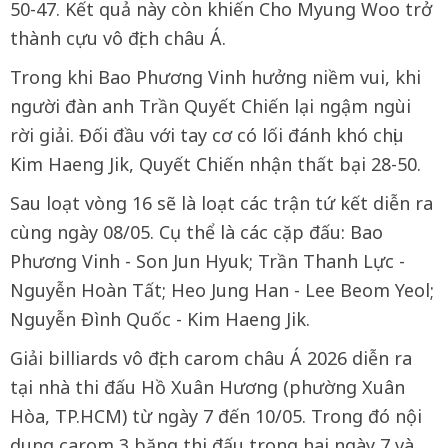
50-47. Kết quả này còn khiến Cho Myung Woo trở
thành cựu vô địch châu Á.
Trong khi Bao Phương Vinh hưởng niềm vui, khi
người đàn anh Trần Quyết Chiến lại ngậm ngùi
rời giải. Đối đầu với tay cơ có lối đánh khó chịu
Kim Haeng Jik, Quyết Chiến nhận thất bại 28-50.
Sau loạt vòng 16 sẽ là loạt các trận tứ kết diễn ra
cùng ngày 08/05. Cụ thể là các cặp đấu: Bao
Phương Vinh - Son Jun Hyuk; Trần Thanh Lực -
Nguyễn Hoàn Tất; Heo Jung Han - Lee Beom Yeol;
Nguyễn Đình Quốc - Kim Haeng Jik.
Giải billiards vô địch carom châu Á 2026 diễn ra
tại nhà thi đấu Hồ Xuân Hương (phường Xuân
Hòa, TP.HCM) từ ngày 7 đến 10/05. Trong đó nội
dung carom 3 băng thi đấu trong hai ngày 7 và