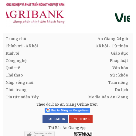
Trang chủ
An Giang 24 giờ
Chính trị - Xã hội
Xã hội - Từ thiện
Kinh tế
Giáo dục
Công nghệ
Pháp luật
Quốc tế
Văn hóa
Thể thao
Sức khỏe
Nhịp sống mới
Tam nông
Thời trang
Du lịch
Tin tức miền Tây
Media Báo An Giang
Theo dõi báo An Giang Online trên:
FACEBOOK
YOUTUBE
Tải Báo An Giang App