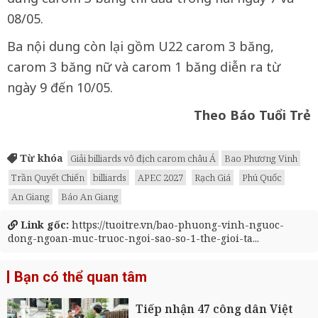
08/05.
Ba nội dung còn lại gồm U22 carom 3 băng,
carom 3 băng nữ và carom 1 băng diễn ra từ
ngày 9 đến 10/05.
Theo Báo Tuổi Trẻ
Từ khóa
Giải billiards vô địch carom châu Á
Bao Phương Vinh
Trần Quyết Chiến
billiards
APEC 2027
Rạch Giá
Phú Quốc
An Giang
Báo An Giang
Link gốc:
https://tuoitre.vn/bao-phuong-vinh-nguoc-
dong-ngoan-muc-truoc-ngoi-sao-so-1-the-gioi-ta...
Bạn có thể quan tâm
Tiếp nhận 47 công dân Việt