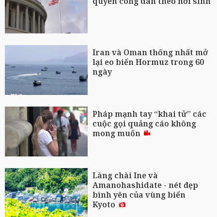
quyền công dân theo nơi sinh
Iran và Oman thống nhất mở
lại eo biển Hormuz trong 60
ngày
Pháp mạnh tay “khai tử” các
cuộc gọi quảng cáo không
mong muốn
Làng chài Ine và
Amanohashidate - nét đẹp
bình yên của vùng biển
Kyoto