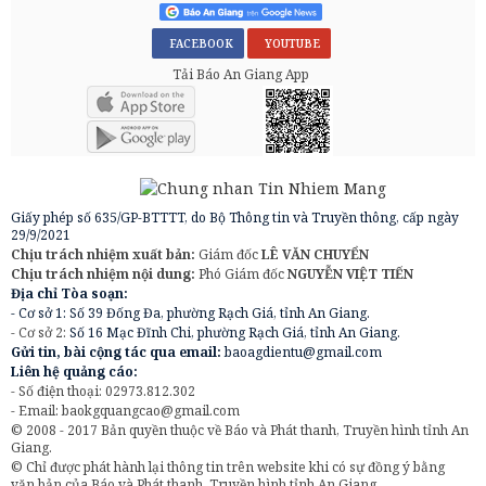
FACEBOOK
YOUTUBE
Tải Báo An Giang App
Giấy phép số 635/GP-BTTTT, do Bộ Thông tin và Truyền thông, cấp ngày
29/9/2021
Chịu trách nhiệm xuất bản:
Giám đốc
LÊ VĂN CHUYỂN
Chịu trách nhiệm nội dung:
Phó Giám đốc
NGUYỄN VIỆT TIẾN
Địa chỉ Tòa soạn:
- Cơ sở 1: Số 39 Đống Đa, phường Rạch Giá, tỉnh An Giang.
- Cơ sở 2:
Số 16 Mạc Đĩnh Chi, phường Rạch Giá, tỉnh An Giang.
Gửi tin, bài cộng tác qua email:
baoagdientu@gmail.com
Liên hệ quảng cáo:
- Số điện thoại: 02973.812.302
- Email:
baokgquangcao@gmail.com
© 2008 - 2017 Bản quyền thuộc về Báo và Phát thanh, Truyền hình tỉnh An
Giang.
© Chỉ được phát hành lại thông tin trên website khi có sự đồng ý bằng
văn bản của Báo và Phát thanh, Truyền hình tỉnh An Giang.