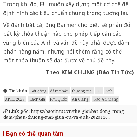
Trong khi đó, EU muốn xây dựng một cơ chế để
định hình các tiêu chuẩn chung trong tương lai.
Về đánh bắt cá, ông Barnier cho biết sẽ phản đối
bất kỳ thỏa thuận nào cho phép tiếp cận các
vùng biển của Anh và vấn đề này phải được đàm
phán hàng năm, nhưng nói thêm rằng có thể
một thỏa thuận sẽ đạt được về chủ đề này.
Theo KIM CHUNG (Báo Tin Tức)
Từ khóa
Bất đồng
đàm phán
thương mại
EU
Anh
APEC 2027
Rạch Giá
Phú Quốc
An Giang
Báo An Giang
Link gốc:
https://baotintuc.vn/the-gioi/bat-dong-trong-
dam-phan-thuong-mai-giua-eu-va-anh-2020110...
Bạn có thể quan tâm