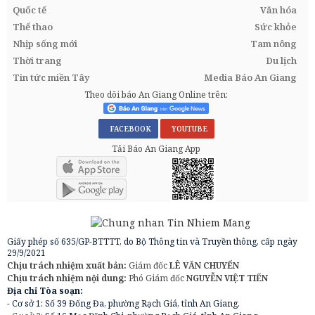
Quốc tế
Văn hóa
Thể thao
Sức khỏe
Nhịp sống mới
Tam nông
Thời trang
Du lịch
Tin tức miền Tây
Media Báo An Giang
Theo dõi báo An Giang Online trên:
FACEBOOK
YOUTUBE
Tải Báo An Giang App
Giấy phép số 635/GP-BTTTT, do Bộ Thông tin và Truyền thông, cấp ngày
29/9/2021
Chịu trách nhiệm xuất bản:
Giám đốc
LÊ VĂN CHUYỂN
Chịu trách nhiệm nội dung:
Phó Giám đốc
NGUYỄN VIỆT TIẾN
Địa chỉ Tòa soạn:
- Cơ sở 1: Số 39 Đống Đa, phường Rạch Giá, tỉnh An Giang.