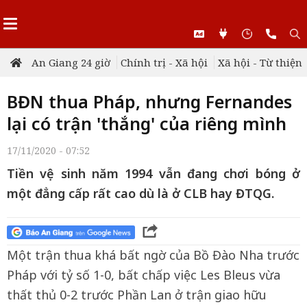
An Giang 24 giờ
Chính trị - Xã hội
Xã hội - Từ thiện
BĐN thua Pháp, nhưng Fernandes
lại có trận 'thắng' của riêng mình
17/11/2020 - 07:52
Tiền vệ sinh năm 1994 vẫn đang chơi bóng ở
một đẳng cấp rất cao dù là ở CLB hay ĐTQG.
Một trận thua khá bất ngờ của Bồ Đào Nha trước
Pháp với tỷ số 1-0, bất chấp việc Les Bleus vừa
thất thủ 0-2 trước Phần Lan ở trận giao hữu