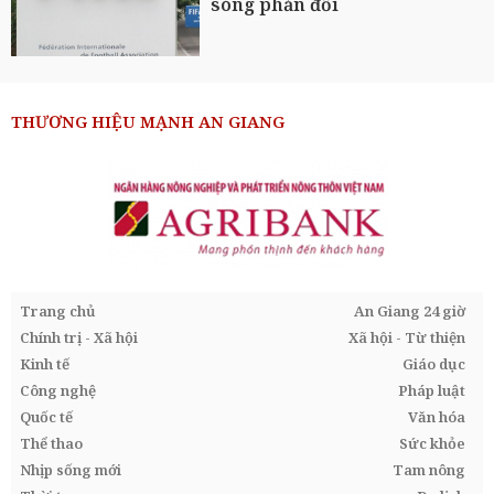
sóng phản đối
THƯƠNG HIỆU MẠNH AN GIANG
Trang chủ
An Giang 24 giờ
Chính trị - Xã hội
Xã hội - Từ thiện
Kinh tế
Giáo dục
Công nghệ
Pháp luật
Quốc tế
Văn hóa
Thể thao
Sức khỏe
Nhịp sống mới
Tam nông