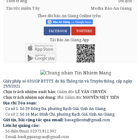
Thời trang
Du lịch
Tin tức miền Tây
Media Báo An Giang
Theo dõi báo An Giang Online trên:
FACEBOOK
YOUTUBE
Tải Báo An Giang App
Giấy phép số 635/GP-BTTTT, do Bộ Thông tin và Truyền thông, cấp ngày
29/9/2021
Chịu trách nhiệm xuất bản:
Giám đốc
LÊ VĂN CHUYỂN
Chịu trách nhiệm nội dung:
Phó Giám đốc
NGUYỄN VIỆT TIẾN
Địa chỉ Tòa soạn:
- Cơ sở 1: Số 39 Đống Đa, phường Rạch Giá, tỉnh An Giang.
- Cơ sở 2:
Số 16 Mạc Đĩnh Chi, phường Rạch Giá, tỉnh An Giang.
Gửi tin, bài cộng tác qua email:
baoagdientu@gmail.com
Liên hệ quảng cáo:
- Số điện thoại: 02973.812.302
- Email:
baokgquangcao@gmail.com