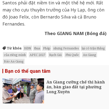
Santos phải đặt niềm tin và một thế hệ mới. Rất
may cho cựu thuyền trưởng của Hy Lạp, ông còn
đó Joao Felix, còn Bernardo Silva và cả Bruno
Fernandes.
Theo GIANG NAM (Bóng đá)
Từ khóa
BĐN
thua
Pháp
nhưng Fernandes
lại có trận thắng
của riêng mình
APEC 2027
Rạch Giá
Phú Quốc
An Giang
Báo An Giang
Bạn có thể quan tâm
An Giang cưỡng chế thi hành
án, bàn giao đất tại phường
Long Xuyên