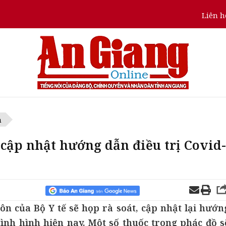
Liên h
n
 cập nhật hướng dẫn điều trị Covid-
n của Bộ Y tế sẽ họp rà soát, cập nhật lại hướn
tình hình hiện nay. Một số thuốc trong phác đồ s