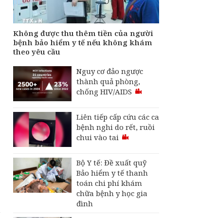
tiền của người bệnh
bảo hiểm y tế nếu
không khám theo yêu
cầu
Không được thu thêm tiền của người
bệnh bảo hiểm y tế nếu không khám
Hội chứng sợ "bỏ lỡ
theo yêu cầu
điện thoại" đang lan
rộng, ảnh hưởng
Nguy cơ đảo ngược
không nhỏ đến đời
thành quả phòng,
sống
chống HIV/AIDS
Liên tiếp cấp cứu các ca
bệnh nghi do rết, ruồi
chui vào tai
Bộ Y tế: Đề xuất quỹ
Bảo hiểm y tế thanh
toán chi phí khám
chữa bệnh y học gia
đình
à