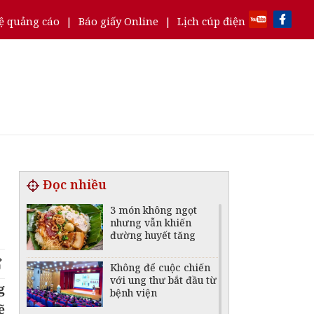
ệ quảng cáo
|
Báo giấy Online
|
Lịch cúp điện
Đọc nhiều
3 món không ngọt
nhưng vẫn khiến
đường huyết tăng
Không để cuộc chiến
với ung thư bắt đầu từ
g
bệnh viện
ẽ