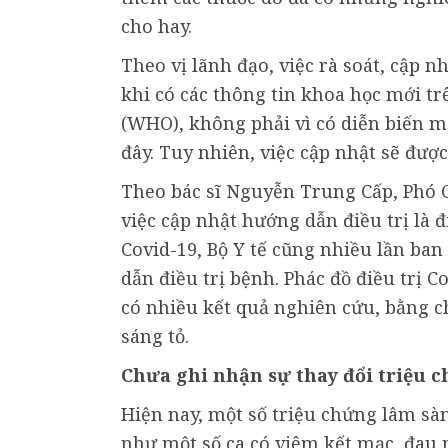
cho hay.
Theo vị lãnh đạo, việc rà soát, cập
khi có các thông tin khoa học mới tr
(WHO), không phải vì có diễn biến 
đây. Tuy nhiên, việc cập nhật sẽ đư
Theo bác sĩ Nguyễn Trung Cấp, Phó 
việc cập nhật hướng dẫn điều trị là
Covid-19, Bộ Y tế cũng nhiều lần ban
dẫn điều trị bệnh. Phác đồ điều trị C
có nhiều kết quả nghiên cứu, bằng c
sáng tỏ.
Chưa ghi nhận sự thay đổi triệu c
Hiện nay, một số triệu chứng lâm sàn
như một số ca có viêm kết mạc, đau 