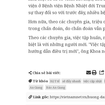
viện ở Bệnh viện Bệnh Nhiệt đới Tru
sự thay đổi so với trước đây, nhiều 
Hơn nữa, theo các chuyên gia, triệu
trong chẩn đoán, do chẩn đoán vẫn 
Theo các chuyên gia, việc tập huấn, n
biệt là với những người mới. "Việc t
hướng dẫn điều trị mới", ông Khoa n
Chia sẻ bài viết:
Từ khóa
Bộ Y tế
sẽ đẩy nhanh
việc cập nhật
An Giang
Báo An Giang
Link gốc:
https://vietnamnet.vn/huong-dan