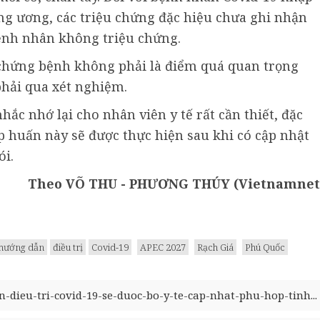
ng ương, các triệu chứng đặc hiệu chưa ghi nhận
bệnh nhân không triệu chứng.
 chứng bệnh không phải là điểm quá quan trọng
phải qua xét nghiệm.
hắc nhớ lại cho nhân viên y tế rất cần thiết, đặc
ập huấn này sẽ được thực hiện sau khi có cập nhật
ói.
Theo VÕ THU - PHƯƠNG THÚY (Vietnamnet
hướng dẫn
điều trị
Covid-19
APEC 2027
Rạch Giá
Phú Quốc
-dieu-tri-covid-19-se-duoc-bo-y-te-cap-nhat-phu-hop-tinh...