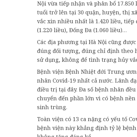
Nội vừa tiếp nhận và phân bổ 17.850 
tuổi trở lên tại 30 quận, huyện, thị
vắc xin nhiều nhất là 1.420 liều, tiế
(1.220 liều), Đống Đa (1.060 liều)…
Các địa phương tại Hà Nội cũng được
đúng đối tượng, đúng chỉ định theo 
sử dụng, không để tình trạng hủy vắc
Bệnh viện Bệnh Nhiệt đới Trung ương 
nhân Covid-19 nhất cả nước. Lãnh đạ
điều trị tại đây. Đa số bệnh nhân đề
chuyển đến phần lớn vì có bệnh nền 
sinh trùng.
Toàn viện có 13 ca nặng có yếu tố Co
bệnh viện này khẳng định tỷ lệ bệnh
không tăng đáng kể.