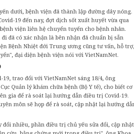
yến dưới, bệnh viện đã thành lập đường dây nóng.
Covid-19 đến nay, đợt dịch sốt xuất huyết vừa qua
c bệnh viện liên hệ chuyển tuyến cho bệnh nhân.
đi đã có xác nhận là bên nhận đã chuẩn bị sẵn
iện Bệnh Nhiệt đới Trung ương cũng tư vấn, hỗ trợ
ển", đại diện bệnh viện nói với VietNamNet.
9
d-19, trao đổi với VietNamNet sáng 18/4, ông
ục Quản lý khám chữa bệnh (Bộ Y tế), cho biết cơ
n gia để rà soát lại hướng dẫn điều trị Covid-19.
uyên môn sẽ họp để rà soát, cập nhật lại hướng dẫ
đổi nhiều, phần điều trị chủ yếu sửa đổi, cập nhật
n cứu, bằng chứng mới trong điều trị", ông Khoa