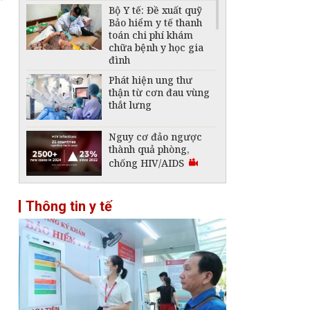
Bộ Y tế: Đề xuất quỹ
Bảo hiểm y tế thanh
toán chi phí khám
chữa bệnh y học gia
đình
Phát hiện ung thư
thận từ cơn đau vùng
thắt lưng
Nguy cơ đảo ngược
thành quả phòng,
chống HIV/AIDS
Liên tiếp cấp cứu các
Thông tin y tế
ca bệnh nghi do rết,
ruồi chui vào tai
Vaccine ung thư Nga
có kết quả khả quan
bước đầu: Chuyên gia
ung bướu nói gì?
Không được thu thêm