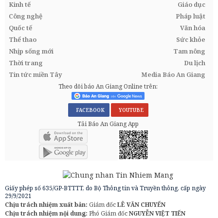
Kinh tế
Giáo dục
Công nghệ
Pháp luật
Quốc tế
Văn hóa
Thể thao
Sức khỏe
Nhịp sống mới
Tam nông
Thời trang
Du lịch
Tin tức miền Tây
Media Báo An Giang
Theo dõi báo An Giang Online trên:
FACEBOOK
YOUTUBE
Tải Báo An Giang App
Giấy phép số 635/GP-BTTTT, do Bộ Thông tin và Truyền thông, cấp ngày
29/9/2021
Chịu trách nhiệm xuất bản:
Giám đốc
LÊ VĂN CHUYỂN
Chịu trách nhiệm nội dung:
Phó Giám đốc
NGUYỄN VIỆT TIẾN