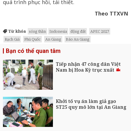
quá trình phục hồi, tái thiết.
Theo TTXVN
Từ khóa
sóng thần
Indonesia
động đất
APEC 2027
Rạch Giá
Phú Quốc
An Giang
Báo An Giang
Bạn có thể quan tâm
Tiếp nhận 47 công dân Việt
Nam bị Hoa Kỳ trục xuất
Khởi tố vụ án làm giả gạo
ST25 quy mô lớn tại An Giang