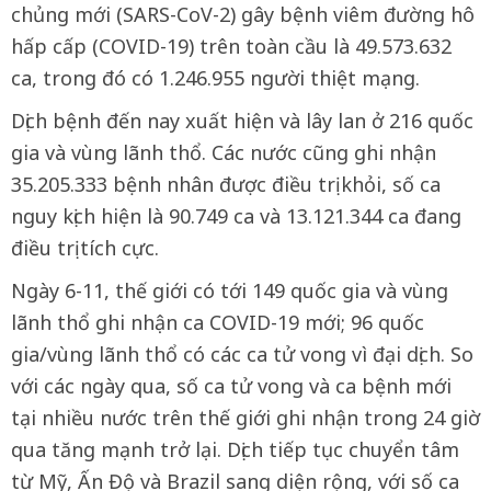
chủng mới (SARS-CoV-2) gây bệnh viêm đường hô
hấp cấp (COVID-19) trên toàn cầu là 49.573.632
ca, trong đó có 1.246.955 người thiệt mạng.
Dịch bệnh đến nay xuất hiện và lây lan ở 216 quốc
gia và vùng lãnh thổ. Các nước cũng ghi nhận
35.205.333 bệnh nhân được điều trị khỏi, số ca
nguy kịch hiện là 90.749 ca và 13.121.344 ca đang
điều trị tích cực.
Ngày 6-11, thế giới có tới 149 quốc gia và vùng
lãnh thổ ghi nhận ca COVID-19 mới; 96 quốc
gia/vùng lãnh thổ có các ca tử vong vì đại dịch. So
với các ngày qua, số ca tử vong và ca bệnh mới
tại nhiều nước trên thế giới ghi nhận trong 24 giờ
qua tăng mạnh trở lại. Dịch tiếp tục chuyển tâm
từ Mỹ, Ấn Độ và Brazil sang diện rộng, với số ca