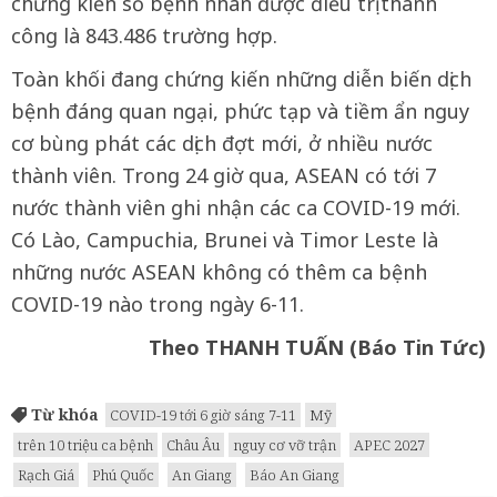
chứng kiến số bệnh nhân được điều trị thành
công là 843.486 trường hợp.
Toàn khối đang chứng kiến những diễn biến dịch
bệnh đáng quan ngại, phức tạp và tiềm ẩn nguy
cơ bùng phát các dịch đợt mới, ở nhiều nước
thành viên. Trong 24 giờ qua, ASEAN có tới 7
nước thành viên ghi nhận các ca COVID-19 mới.
Có Lào, Campuchia, Brunei và Timor Leste là
những nước ASEAN không có thêm ca bệnh
COVID-19 nào trong ngày 6-11.
Theo THANH TUẤN (Báo Tin Tức)
Từ khóa
COVID-19 tới 6 giờ sáng 7-11
Mỹ
trên 10 triệu ca bệnh
Châu Âu
nguy cơ vỡ trận
APEC 2027
Rạch Giá
Phú Quốc
An Giang
Báo An Giang